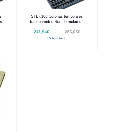
Añadir al carrito
s
STBK108 Coronas temporales
s -
transparentes Surtido molares -
Frasaco
241,94€
265,05€
I.V.A Incluido