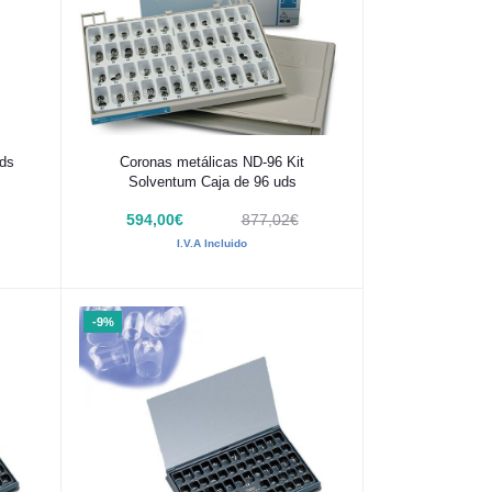
Añadir al carrito
Uds
Coronas metálicas ND-96 Kit
Solventum Caja de 96 uds
594,00€
877,02€
I.V.A Incluido
-9%