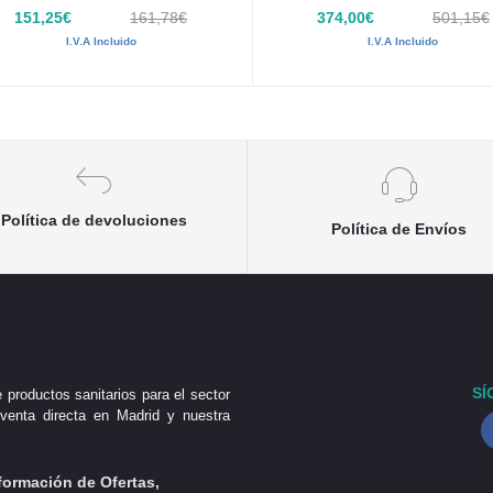
151,25€
161,78€
374,00€
501,15€
I.V.A Incluido
I.V.A Incluido
Política de devoluciones
Política de Envíos
SÍ
 productos sanitarios para el sector
venta directa en Madrid y nuestra
formación de Ofertas,