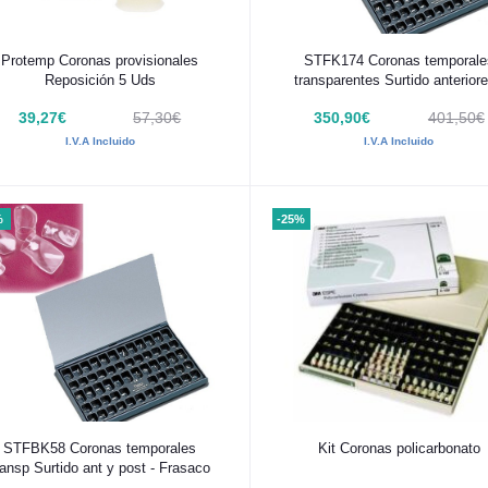
Añadir al carrito
Añadir al carrito
Protemp Coronas provisionales
STFK174 Coronas temporale
Reposición 5 Uds
transparentes Surtido anteriore
Frasaco
39,27€
57,30€
350,90€
401,50€
I.V.A Incluido
I.V.A Incluido
%
-25%
Añadir al carrito
Añadir al carrito
STFBK58 Coronas temporales
Kit Coronas policarbonato
ransp Surtido ant y post - Frasaco