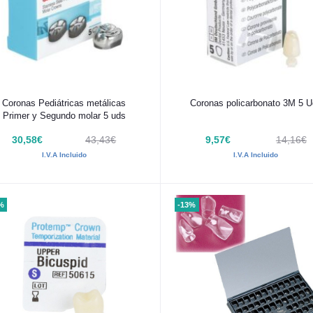
Añadir al carrito
Añadir al carrito
Coronas Pediátricas metálicas
Coronas policarbonato 3M 5 
Primer y Segundo molar 5 uds
30,58€
43,43€
9,57€
14,16€
I.V.A Incluido
I.V.A Incluido
%
-13%