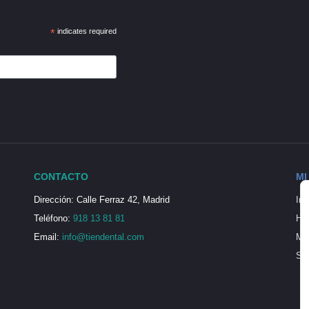
*
indicates required
CONTACTO
MI
Dirección: Calle Ferraz 42, Madrid
Ini
Teléfono:
918 13 81 81
His
Email:
info@tiendental.com
Mi 
Seg