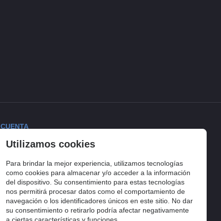
 CUENTA
Utilizamos cookies
ciar sesión
torial de pedidos
Para brindar la mejor experiencia, utilizamos tecnologías
lista de compra
como cookies para almacenar y/o acceder a la información
del dispositivo. Su consentimiento para estas tecnologías
uimiento del pedido
nos permitirá procesar datos como el comportamiento de
navegación o los identificadores únicos en este sitio. No dar
su consentimiento o retirarlo podría afectar negativamente
a ciertas características y funciones.