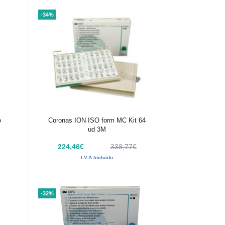
-34%
Añadir al carrito
o
Coronas ION ISO form MC Kit 64
ud 3M
224,46€
338,77€
I.V.A Incluido
-32%