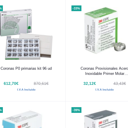
%
-33%
Añadir al carrito
Añadir al carrito
Coronas P0 primarias kit 96 ud
Coronas Provisionales Acer
Inoxidable Primer Molar
Permanente 3M 5 Uds
612,70€
870,61€
32,12€
43,43€
I.V.A Incluido
I.V.A Incluido
%
-39%