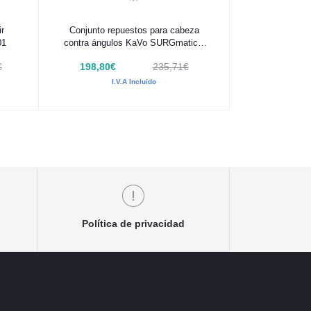
Añadir al carrito
ir
Conjunto repuestos para cabeza
01
contra ángulos KaVo SURGmatic®
S201XL y SURGmatic® S201XC
€
198,80€
235,71€
I.V.A Incluido
Política de privacidad