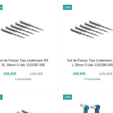
%
-15%
Añadir al carrito
Añadir al carrito
et de Fresas Tipo Lindemann RA
Set de Fresas Tipo Lindemann
XL 34mm 5 Uds 1101387-005
L 28mm 5 Uds 1101386-005
108,90€
128,26€
108,90€
128,26€
I.V.A Incluido
I.V.A Incluido
%
-13%