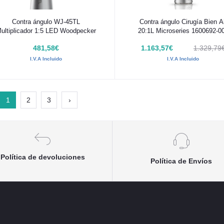
Añadir al carrito
Añadir al carrito
Contra ángulo WJ-45TL
Contra ángulo Cirugía Bien A
Multiplicador 1:5 LED Woodpecker
20:1L Microseries 1600692-0
481,58€
1.163,57€
1.329,79
I.V.A Incluido
I.V.A Incluido
1
2
3
›
Política de devoluciones
Política de Envíos