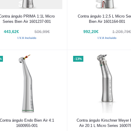
Añadir al carrito
Añadir al carrito
Contra ángulo PRIMA 1:1L Micro
Contra ángulo 1:2,5 L Micro Se
Series Bien Air 1601237-001
Bien Air 1601164-001
443,62€
506,99€
992,20€
1.208,79€
I.V.A Incluido
I.V.A Incluido
%
-13%
Añadir al carrito
Añadir al carrito
Contra ángulo Endo Bien Air 4:1
Contra ángulo Kirschner Meyer 
1600955-001
Air 20:1 L Micro Series 16007
001