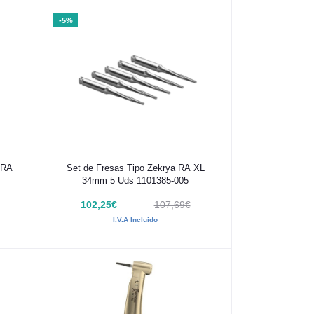
-5%
Añadir al carrito
 RA
Set de Fresas Tipo Zekrya RA XL
34mm 5 Uds 1101385-005
102,25€
107,69€
I.V.A Incluido