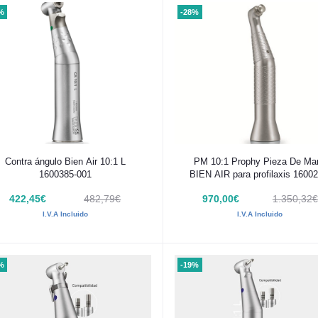
%
-28%
Añadir al carrito
Añadir al carrito
Contra ángulo Bien Air 10:1 L
PM 10:1 Prophy Pieza De Ma
1600385-001
BIEN AIR para profilaxis 16002
001
422,45€
482,79€
970,00€
1.350,32€
I.V.A Incluido
I.V.A Incluido
%
-19%