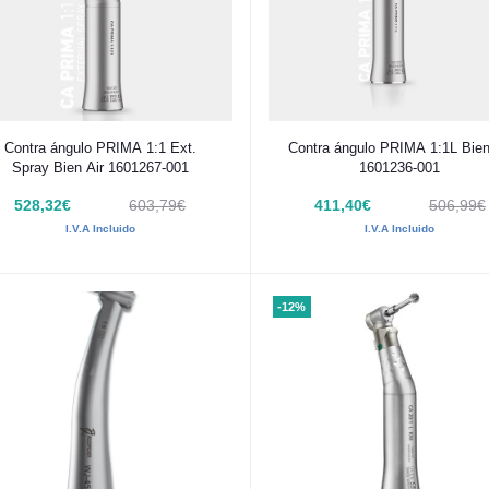
Añadir al carrito
Añadir al carrito
Contra ángulo PRIMA 1:1 Ext.
Contra ángulo PRIMA 1:1L Bien
Spray Bien Air 1601267-001
1601236-001
528,32€
603,79€
411,40€
506,99€
I.V.A Incluido
I.V.A Incluido
-12%