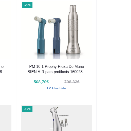
-29%
Añadir al carrito
no
PM 10:1 Prophy Pieza De Mano
90-
BIEN AIR para profilaxis 1600289-
001
568,70€
798,32€
I.V.A Incluido
-12%