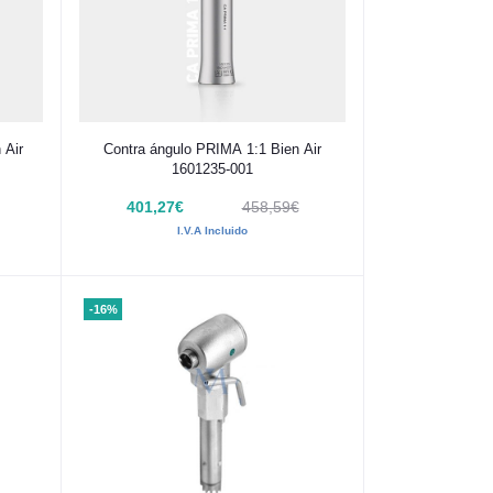
Añadir al carrito
 Air
Contra ángulo PRIMA 1:1 Bien Air
1601235-001
401,27€
458,59€
I.V.A Incluido
-16%