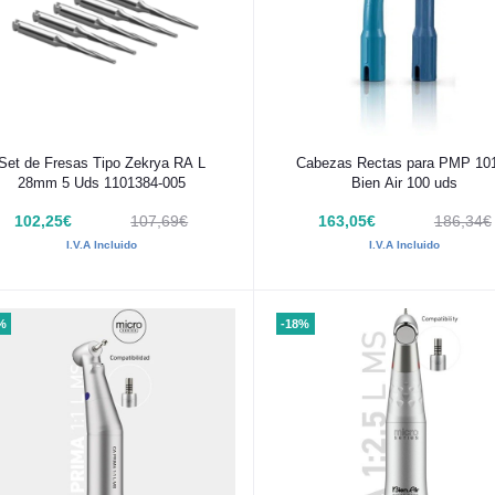
Añadir al carrito
Añadir al carrito
Set de Fresas Tipo Zekrya RA L
Cabezas Rectas para PMP 10
28mm 5 Uds 1101384-005
Bien Air 100 uds
102,25€
107,69€
163,05€
186,34€
I.V.A Incluido
I.V.A Incluido
%
-18%