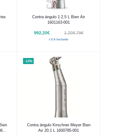
Añadir al carrito
ries
Contra ángulo 1:2,5 L Bien Air
1601163-001
992,20€
1.208,79€
I.V.A Incluido
-13%
Añadir al carrito
Bien
Contra ángulo Kirschner Meyer Bien
86-
Air 20:1 L 1600785-001