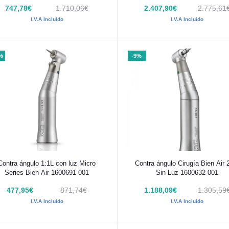
747,78€
1.710,06€
2.407,90€
2.775,61
I.V.A Incluido
I.V.A Incluido
%
-9%
Añadir al carrito
Añadir al carrito
Contra ángulo 1:1L con luz Micro
Contra ángulo Cirugía Bien Air 
Series Bien Air 1600691-001
Sin Luz 1600632-001
477,95€
871,74€
1.188,09€
1.305,59
I.V.A Incluido
I.V.A Incluido