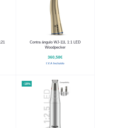
Añadir al carrito
121
Contra ángulo WJ-11L 1:1 LED
Woodpecker
360,58€
I.V.A Incluido
-18%