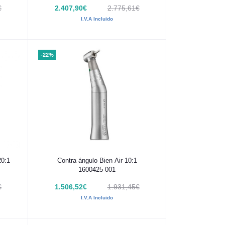
€
2.407,90€
2.775,61€
I.V.A Incluido
-22%
Añadir al carrito
20:1
Contra ángulo Bien Air 10:1
1600425-001
€
1.506,52€
1.931,45€
I.V.A Incluido