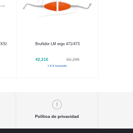
Añadir al carrito
7XSI
Bruñidor LM ergo 471/473
42,21€
60,29€
I.V.A Incluido
Política de privacidad