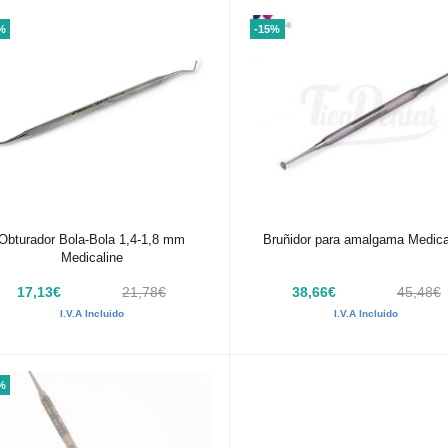
%
-15%
Añadir al carrito
Añadir al carrito
Obturador Bola-Bola 1,4-1,8 mm
Bruñidor para amalgama Medica
Medicaline
17,13€
21,78€
38,66€
45,48€
I.V.A Incluido
I.V.A Incluido
%