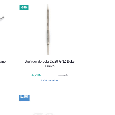
-25%
Añadir al carrito
line
Bruñidor de bola 27/29 GNZ Bola-
Huevo
4,20€
5,57€
I.V.A Incluido