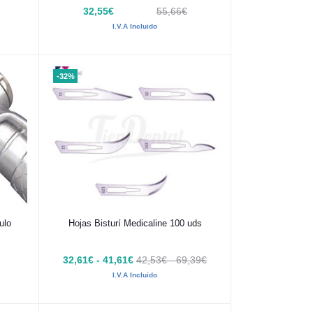
32,55€
55,66€
I.V.A Incluido
-32%
Añadir al carrito
ulo
Hojas Bisturí Medicaline 100 uds
32,61€ - 41,61€
42,53€ - 69,39€
I.V.A Incluido