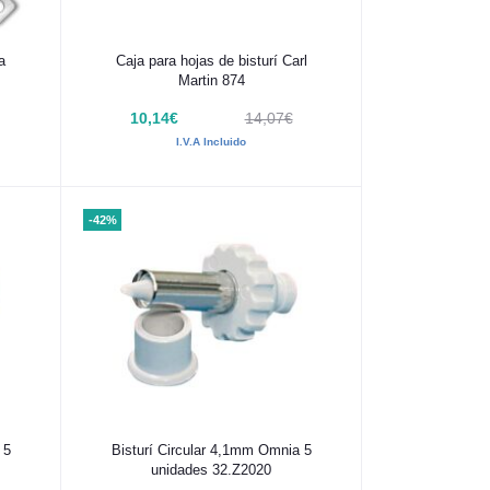
Añadir al carrito
a
Caja para hojas de bisturí Carl
Martin 874
10,14€
14,07€
I.V.A Incluido
-42%
Añadir al carrito
 5
Bisturí Circular 4,1mm Omnia 5
unidades 32.Z2020