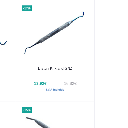
-17%
Añadir al carrito
Bisturí Kirkland GNZ
13,92€
16,82€
I.V.A Incluido
-15%