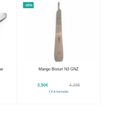
-20%
Añadir al carrito
ne
Mango Bisturí N3 GNZ
3,50€
4,38€
I.V.A Incluido