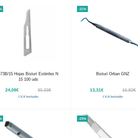
%
-21%
Añadir al carrito
Añadir al carrito
873B/15 Hojas Bisturí Estériles N
Bisturí Orban GNZ
15 100 uds
24,08€
30,33€
13,31€
16,82€
I.V.A Incluido
I.V.A Incluido
%
-23%