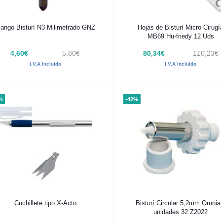
Añadir al carrito
Añadir al carrito
ango Bisturí N3 Milimetrado GNZ
Hojas de Bisturí Micro Cirugí
MB69 Hu-friedy 12 Uds
4,60€
5,80€
80,34€
110,23€
I.V.A Incluido
I.V.A Incluido
%
-42%
Añadir al carrito
Añadir al carrito
Cuchillete tipo X-Acto
Bisturí Circular 5,2mm Omnia
unidades 32.Z2022