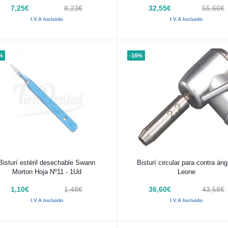
7,25€
8,23€
32,55€
55,66€
I.V.A Incluido
I.V.A Incluido
%
-16%
Añadir al carrito
Añadir al carrito
Bisturí estéril desechable Swann
Bisturí circular para contra áng
Morton Hoja Nº11 - 1Ud
Leone
1,10€
1,48€
36,60€
43,58€
I.V.A Incluido
I.V.A Incluido