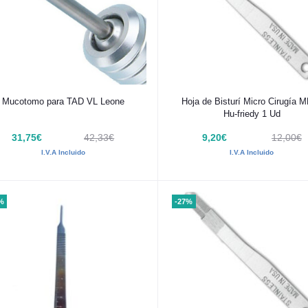
Añadir al carrito
Añadir al carrito
Mucotomo para TAD VL Leone
Hoja de Bisturí Micro Cirugía 
Hu-friedy 1 Ud
31,75€
42,33€
9,20€
12,00€
I.V.A Incluido
I.V.A Incluido
%
-27%