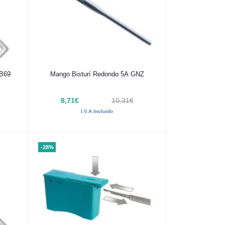
Añadir al carrito
MB69
Mango Bisturí Redondo 5A GNZ
8,71€
10,31€
I.V.A Incluido
-28%