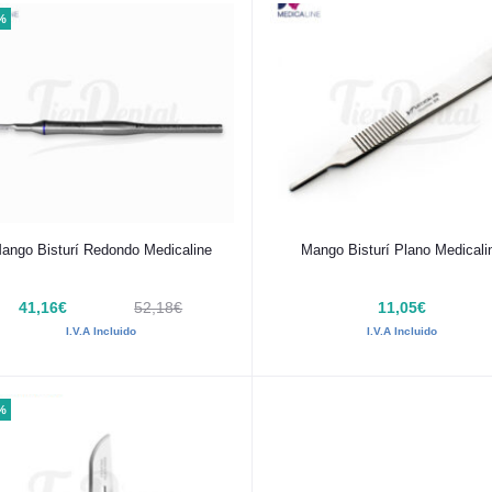
%
Añadir al carrito
Añadir al carrito
ango Bisturí Redondo Medicaline
Mango Bisturí Plano Medicali
41,16€
52,18€
11,05€
I.V.A Incluido
I.V.A Incluido
%