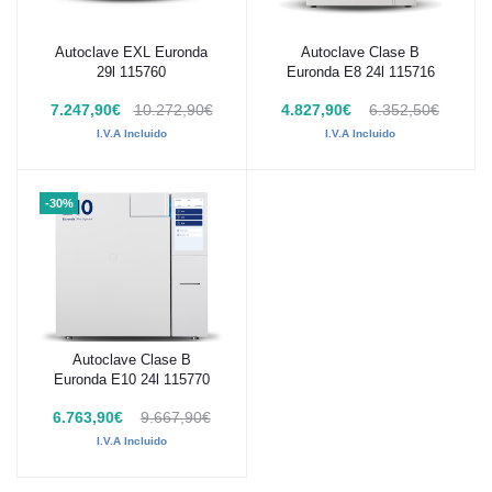
Autoclave EXL Euronda
Autoclave Clase B
Añadir al carrito
Añadir al carrito
29l 115760
Euronda E8 24l 115716
7.247,90€
10.272,90€
4.827,90€
6.352,50€
I.V.A Incluido
I.V.A Incluido
-30%
Autoclave Clase B
Añadir al carrito
Euronda E10 24l 115770
6.763,90€
9.667,90€
I.V.A Incluido