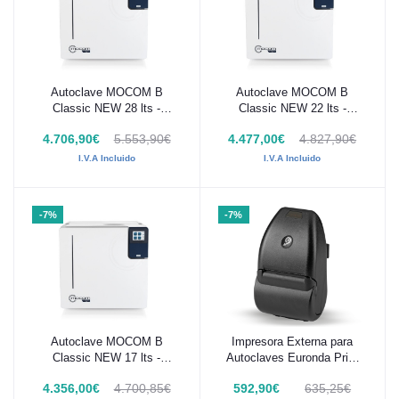
Autoclave MOCOM B
Autoclave MOCOM B
Añadir al carrito
Añadir al carrito
Classic NEW 28 lts -
Classic NEW 22 lts -
7AM12000
7AM11000
4.706,90€
5.553,90€
4.477,00€
4.827,90€
I.V.A Incluido
I.V.A Incluido
-7%
-7%
Autoclave MOCOM B
Impresora Externa para
Añadir al carrito
Añadir al carrito
Classic NEW 17 lts -
Autoclaves Euronda Print
7AM10000
Set 2
4.356,00€
4.700,85€
592,90€
635,25€