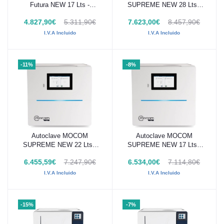
Futura NEW 17 Lts -
SUPREME NEW 28 Lts -
7AM20000
7AM42000
4.827,90€
5.311,90€
7.623,00€
8.457,90€
I.V.A Incluido
I.V.A Incluido
-11%
-8%
Autoclave MOCOM
Autoclave MOCOM
Añadir al carrito
Añadir al carrito
SUPREME NEW 22 Lts -
SUPREME NEW 17 Lts -
7AM41000
7AM40000
6.455,59€
7.247,90€
6.534,00€
7.114,80€
I.V.A Incluido
I.V.A Incluido
-15%
-7%