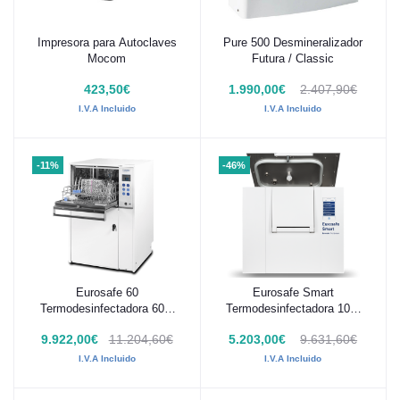
Impresora para Autoclaves
Pure 500 Desmineralizador
Añadir al carrito
Añadir al carrito
Mocom
Futura / Classic
423,50€
1.990,00€
2.407,90€
I.V.A Incluido
I.V.A Incluido
-11%
-46%
Eurosafe 60
Eurosafe Smart
Añadir al carrito
Añadir al carrito
Termodesinfectadora 60 L
Termodesinfectadora 10 L
Euronda
Euronda
9.922,00€
11.204,60€
5.203,00€
9.631,60€
I.V.A Incluido
I.V.A Incluido