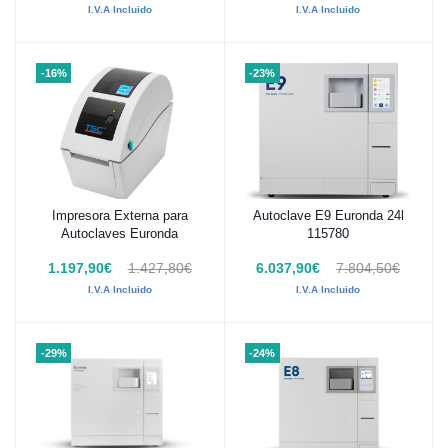
I.V.A Incluido
I.V.A Incluido
-16%
-23%
Impresora Externa para
Autoclave E9 Euronda 24l
Añadir al carrito
Añadir al carrito
Autoclaves Euronda
115780
1.197,90€
1.427,80€
6.037,90€
7.804,50€
I.V.A Incluido
I.V.A Incluido
-29%
-24%