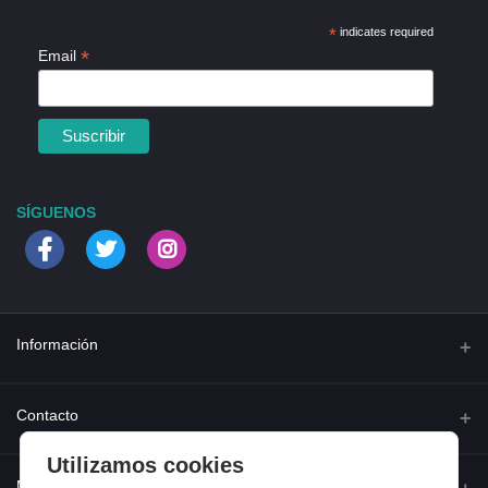
*
indicates required
*
Email
SÍGUENOS
Información
Quienes somos
Contacto
Contacta con nosotros
Utilizamos cookies
Dirección
Mi cuenta