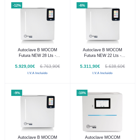
-12%
-6%
Autoclave B MOCOM
Autoclave B MOCOM
Añadir al carrito
Añadir al carrito
Futura NEW 28 Lts -
Futura NEW 22 Lts -
7AM22000
7AM21000
5.929,00€
6.763,90€
5.311,90€
5.638,60€
I.V.A Incluido
I.V.A Incluido
-9%
-10%
Autoclave B MOCOM
Autoclave MOCOM
Añadir al carrito
Añadir al carrito