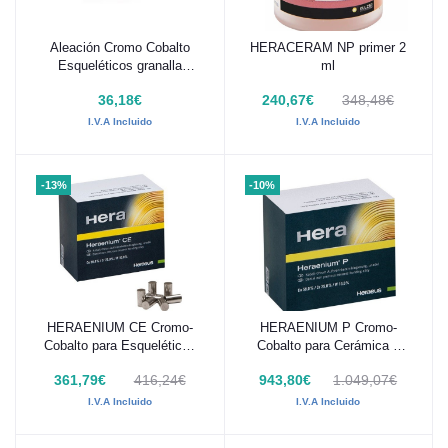
Aleación Cromo Cobalto
HERACERAM NP primer 2
Añadir al carrito
Añadir al carrito
Esqueléticos granalla
ml
Silverline 100g
36,18€
240,67€
348,48€
I.V.A Incluido
I.V.A Incluido
-13%
-10%
HERAENIUM CE Cromo-
HERAENIUM P Cromo-
Añadir al carrito
Añadir al carrito
Cobalto para Esqueléticos
Cobalto para Cerámica 1
1 Kg
Kg
361,79€
416,24€
943,80€
1.049,07€
I.V.A Incluido
I.V.A Incluido