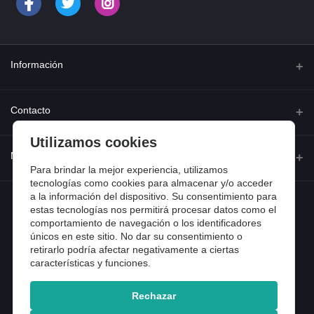
Información
Quienes somos
Contacto
Contacta con nosotros
Utilizamos cookies
Dirección
Mi cuenta
Dónde estamos
Calle Ferraz 42, Madrid
Para brindar la mejor experiencia, utilizamos
Preguntas frecuentes
tecnologías como cookies para almacenar y/o acceder
a la información del dispositivo. Su consentimiento para
Iniciar sesión
Teléfono
Entradas de blog
estas tecnologías nos permitirá procesar datos como el
918 13 81 81
comportamiento de navegación o los identificadores
Historial de pedidos
únicos en este sitio. No dar su consentimiento o
Email
Mi lista de compra
retirarlo podría afectar negativamente a ciertas
info@tiendental.com
características y funciones.
Seguimiento del pedido
Rechazar
Copyright 2025 © TienDental productos dentales, S.L..
Version: 1.14.16.12.