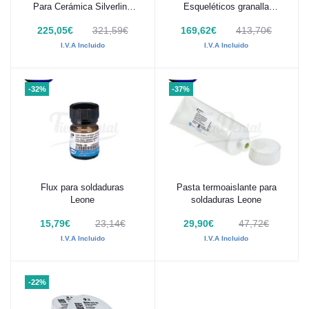
Para Cerámica Silverline
Esqueléticos granalla
1Kg
Silverline 1Kg
225,05€
321,59€
169,62€
413,70€
I.V.A Incluido
I.V.A Incluido
-32%
-37%
Flux para soldaduras
Pasta termoaislante para
Añadir al carrito
Añadir al carrito
Leone
soldaduras Leone
15,79€
23,14€
29,90€
47,72€
I.V.A Incluido
I.V.A Incluido
-22%