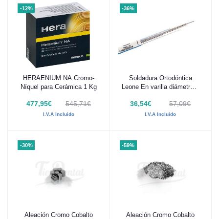
-12%
-36%
HERAENIUM NA Cromo-
Soldadura Ortodóntica
Añadir al carrito
Añadir al carrito
Níquel para Cerámica 1 Kg
Leone En varilla diámetro 1
mm - 10g
477,95€
545,71€
36,54€
57,09€
I.V.A Incluido
I.V.A Incluido
-30%
-59%
Aleación Cromo Cobalto
Aleación Cromo Cobalto
Añadir al carrito
Añadir al carrito