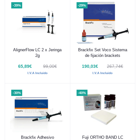
-39%
-29%
AlignerFlow LC 2 x Jeringa
Brackfix Set Voco Sistema
Añadir al carrito
Añadir al carrito
2g
de fijación brackets
65,89€
99,00€
190,03€
267,74€
I.V.A Incluido
I.V.A Incluido
-30%
-40%
Brackfix Adhesivo
Fuji ORTHO BAND LC
Añadir al carrito
Añadir al carrito