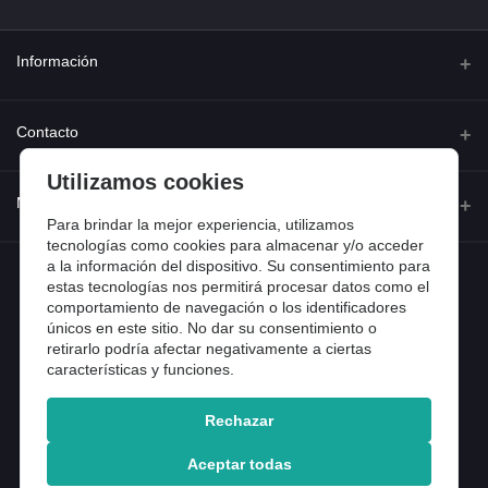
Información
Quienes somos
Contacto
Contacta con nosotros
Utilizamos cookies
Dirección
Mi cuenta
Dónde estamos
Calle Ferraz 42, Madrid
Para brindar la mejor experiencia, utilizamos
Preguntas frecuentes
tecnologías como cookies para almacenar y/o acceder
a la información del dispositivo. Su consentimiento para
Iniciar sesión
Teléfono
Entradas de blog
estas tecnologías nos permitirá procesar datos como el
918 13 81 81
comportamiento de navegación o los identificadores
Historial de pedidos
únicos en este sitio. No dar su consentimiento o
Email
Mi lista de compra
retirarlo podría afectar negativamente a ciertas
info@tiendental.com
características y funciones.
Seguimiento del pedido
Rechazar
Copyright 2025 © TienDental productos dentales, S.L..
Version: 1.14.16.12.
Aceptar todas