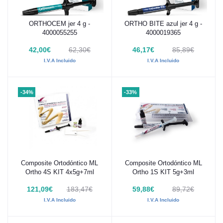
ORTHOCEM jer 4 g -
ORTHO BITE azul jer 4 g -
Añadir al carrito
Añadir al carrito
4000055255
4000019365
42,00€
62,30€
46,17€
85,89€
I.V.A Incluido
I.V.A Incluido
-34%
-33%
Composite Ortodóntico ML
Composite Ortodóntico ML
Añadir al carrito
Añadir al carrito
Ortho 4S KIT 4x5g+7ml
Ortho 1S KIT 5g+3ml
121,09€
183,47€
59,88€
89,72€
I.V.A Incluido
I.V.A Incluido