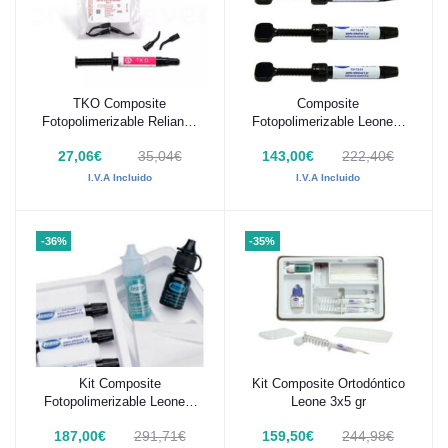
TKO Composite
Composite
Añadir al carrito
Añadir al carrito
Fotopolimerizable Reliance
Fotopolimerizable Leone 4
3,4g
x 5g
27,06€
35,04€
143,00€
222,40€
I.V.A Incluido
I.V.A Incluido
-36%
-35%
Kit Composite
Kit Composite Ortodóntico
Añadir al carrito
Añadir al carrito
Fotopolimerizable Leone 4
Leone 3x5 gr
x 5g
187,00€
291,71€
159,50€
244,98€