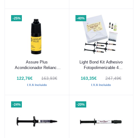
-25%
-40%
Assure Plus
Light Bond Kit Adhesivo
Añadir al carrito
Añadir al carrito
Acondicionador Reliance
Fotopolimerizable 4
6ml
Jeringas x 5 gr Reliance
122,76€
163,93€
163,35€
247,49€
I.V.A Incluido
I.V.A Incluido
-24%
-20%