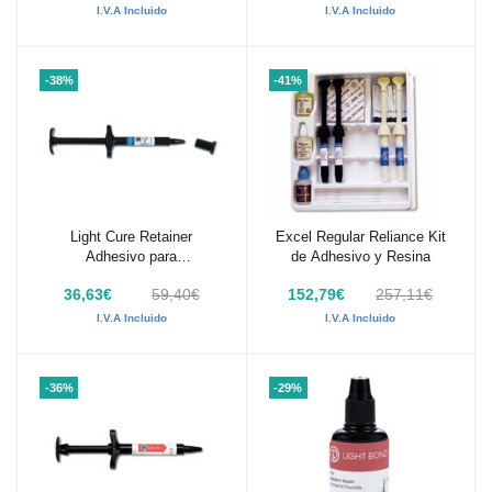
I.V.A Incluido
I.V.A Incluido
-38%
-41%
Light Cure Retainer
Excel Regular Reliance Kit
Añadir al carrito
Añadir al carrito
Adhesivo para
de Adhesivo y Resina
Retenedores Reliance 5g
36,63€
59,40€
152,79€
257,11€
I.V.A Incluido
I.V.A Incluido
-36%
-29%