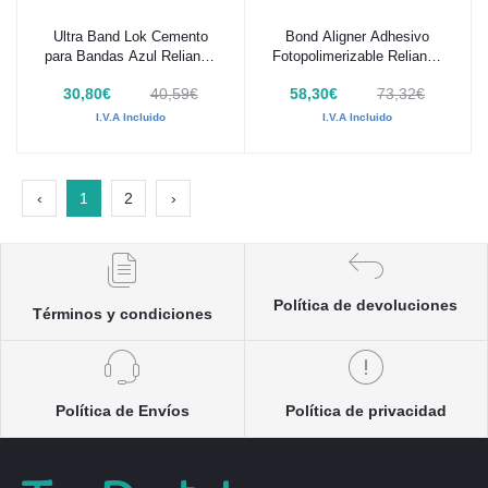
Ultra Band Lok Cemento
Bond Aligner Adhesivo
Añadir al carrito
Añadir al carrito
para Bandas Azul Reliance
Fotopolimerizable Reliance
Jeringa 5 gr
Jeringa 4 gr
30,80€
40,59€
58,30€
73,32€
I.V.A Incluido
I.V.A Incluido
‹
1
2
›
Política de devoluciones
Términos y condiciones
Política de Envíos
Política de privacidad