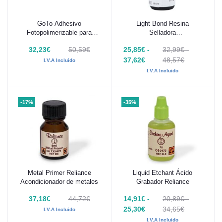
GoTo Adhesivo
Light Bond Resina
Añadir al carrito
Añadir al carrito
Fotopolimerizable para
Selladora
Brackets Reliance Jer 4 gr
Fotopolimerizable Reliance
32,23€
50,59€
25,85€ -
32,99€ -
37,62€
48,57€
I.V.A Incluido
I.V.A Incluido
-17%
-35%
Metal Primer Reliance
Liquid Etchant Ácido
Añadir al carrito
Añadir al carrito
Acondicionador de metales
Grabador Reliance
37,18€
44,72€
14,91€ -
20,89€ -
25,30€
34,65€
I.V.A Incluido
I.V.A Incluido