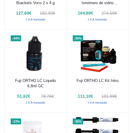
Brackets Voco 2 x 4 g
Ionómero de vidrio
fotopolimerizable GC
127,60€
182,93€
164,89€
274,56€
I.V.A Incluido
I.V.A Incluido
-34%
-39%
Fuji ORTHO LC Líquido
Fuji ORTHO LC Kit Intro
Añadir al carrito
Añadir al carrito
6,8ml GC
51,62€
78,76€
111,10€
181,89€
I.V.A Incluido
I.V.A Incluido
-23%
-36%