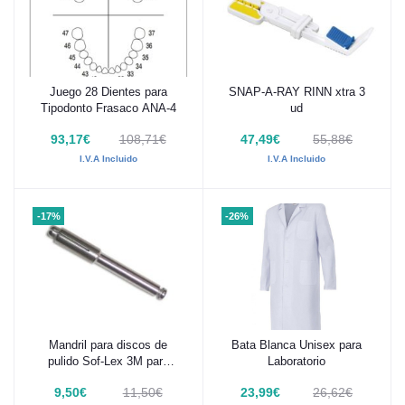
Juego 28 Dientes para
SNAP-A-RAY RINN xtra 3
Añadir al carrito
Añadir al carrito
Tipodonto Frasaco ANA-4
ud
93,17€
108,71€
47,49€
55,88€
I.V.A Incluido
I.V.A Incluido
-17%
-26%
Mandril para discos de
Bata Blanca Unisex para
Añadir al carrito
Añadir al carrito
pulido Sof-Lex 3M para
Laboratorio
contra ángulo 1 Ud
9,50€
11,50€
23,99€
26,62€