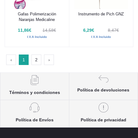
Gafas Polimerización
Instrumento de Pich GNZ
Añadir al carrito
Añadir al carrito
Naranjas Medicaline
11,86€
14,58€
6,29€
8,47€
I.V.A Incluido
I.V.A Incluido
‹
1
2
›
Política de devoluciones
Términos y condiciones
Política de Envíos
Política de privacidad