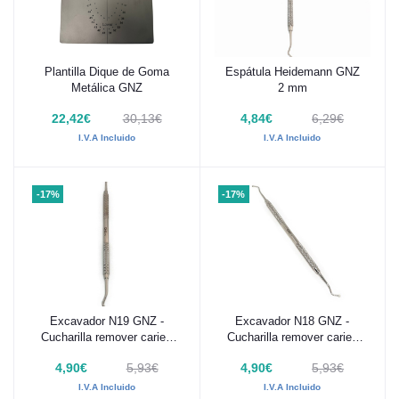
Plantilla Dique de Goma
Espátula Heidemann GNZ
Añadir al carrito
Añadir al carrito
Metálica GNZ
2 mm
22,42€
30,13€
4,84€
6,29€
I.V.A Incluido
I.V.A Incluido
-17%
-17%
Excavador N19 GNZ -
Excavador N18 GNZ -
Añadir al carrito
Añadir al carrito
Cucharilla remover caries
Cucharilla remover caries
2mm
1,5mm
4,90€
5,93€
4,90€
5,93€
I.V.A Incluido
I.V.A Incluido