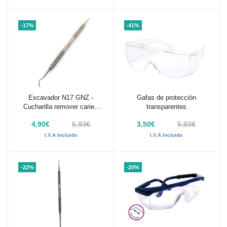
-17%
-41%
Excavador N17 GNZ -
Gafas de protección
Añadir al carrito
Añadir al carrito
Cucharilla remover caries
transparentes
1,2mm
4,90€
5,93€
3,50€
5,93€
I.V.A Incluido
I.V.A Incluido
-22%
-20%