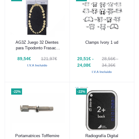
AG3Z Juego 32 Dientes
Clamps Ivory 1 ud
Añadir al carrito
Añadir al carrito
para Tipodonto Frasaco
AG-3
89,54€
121,97€
20,51€ -
28,56€ -
24,08€
34,36€
I.V.A Incluido
I.V.A Incluido
-22%
-22%
Portamatrices Tofflemire
Radiografía Digital
Añadir al carrito
Añadir al carrito