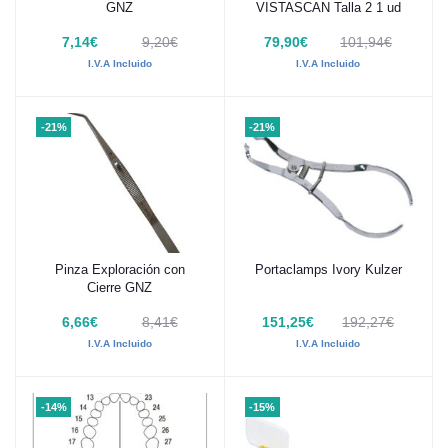
GNZ
VISTASCAN Talla 2 1 ud
7,14€
9,20€
79,90€
101,94€
I.V.A Incluido
I.V.A Incluido
-21%
-21%
Pinza Exploración con
Portaclamps Ivory Kulzer
Añadir al carrito
Añadir al carrito
Cierre GNZ
6,66€
8,41€
151,25€
192,27€
I.V.A Incluido
I.V.A Incluido
-14%
-15%