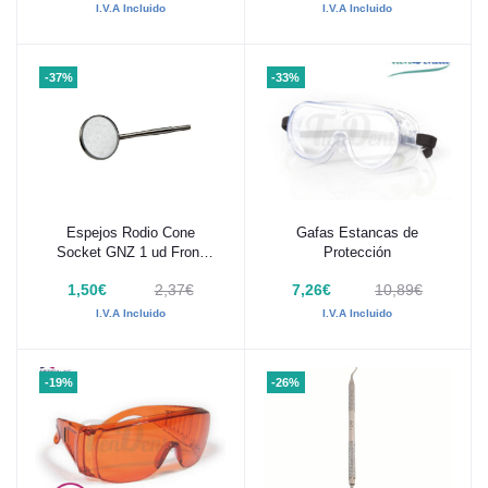
I.V.A Incluido
I.V.A Incluido
-37%
-33%
Espejos Rodio Cone
Gafas Estancas de
Añadir al carrito
Añadir al carrito
Socket GNZ 1 ud Front
Protección
Surface
1,50€
2,37€
7,26€
10,89€
I.V.A Incluido
I.V.A Incluido
-19%
-26%