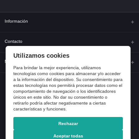
Información
Quienes somos
Contacto
Contacta con nosotros
Utilizamos cookies
Dirección
Mi cuenta
Dónde estamos
Calle Ferraz 42, Madrid
Para brindar la mejor experiencia, utilizamos
Preguntas frecuentes
tecnologías como cookies para almacenar y/o acceder
a la información del dispositivo. Su consentimiento para
Iniciar sesión
Teléfono
Entradas de blog
estas tecnologías nos permitirá procesar datos como el
918 13 81 81
comportamiento de navegación o los identificadores
Historial de pedidos
únicos en este sitio. No dar su consentimiento o
Email
Mi lista de compra
retirarlo podría afectar negativamente a ciertas
info@tiendental.com
características y funciones.
Seguimiento del pedido
Rechazar
Copyright 2025 © TienDental productos dentales, S.L..
Version: 1.14.16.12.
Aceptar todas