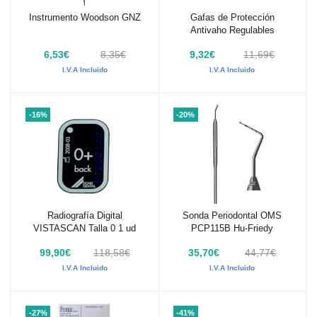
Instrumento Woodson GNZ
Gafas de Protección
Añadir al carrito
Añadir al carrito
Antivaho Regulables
6,53€
8,35€
9,32€
11,69€
I.V.A Incluido
I.V.A Incluido
-16%
-20%
Radiografía Digital
Sonda Periodontal OMS
Añadir al carrito
Añadir al carrito
VISTASCAN Talla 0 1 ud
PCP115B Hu-Friedy
99,90€
118,58€
35,70€
44,77€
I.V.A Incluido
I.V.A Incluido
-27%
-41%