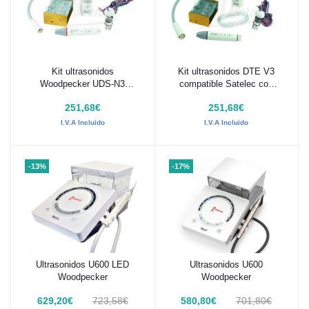
Kit ultrasonidos
Kit ultrasonidos DTE V3
Añadir al carrito
Añadir al carrito
Woodpecker UDS-N3
compatible Satelec con
compatible EMS con Endo
Endo
251,68€
251,68€
I.V.A Incluido
I.V.A Incluido
-13%
-17%
Ultrasonidos U600 LED
Ultrasonidos U600
Añadir al carrito
Añadir al carrito
Woodpecker
Woodpecker
629,20€
723,58€
580,80€
701,80€