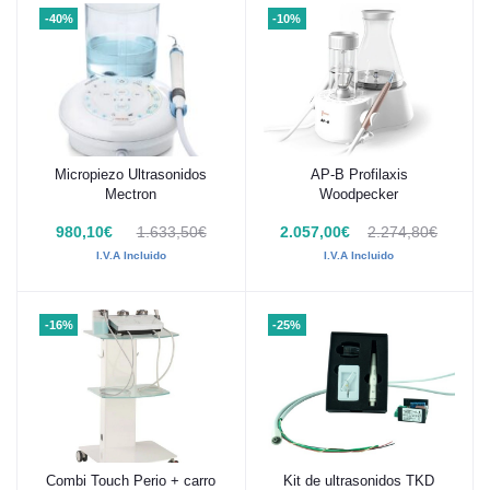
-40%
-10%
Micropiezo Ultrasonidos
AP-B Profilaxis
Añadir al carrito
Añadir al carrito
Mectron
Woodpecker
980,10€
1.633,50€
2.057,00€
2.274,80€
I.V.A Incluido
I.V.A Incluido
-16%
-25%
Combi Touch Perio + carro
Kit de ultrasonidos TKD
Añadir al carrito
Añadir al carrito