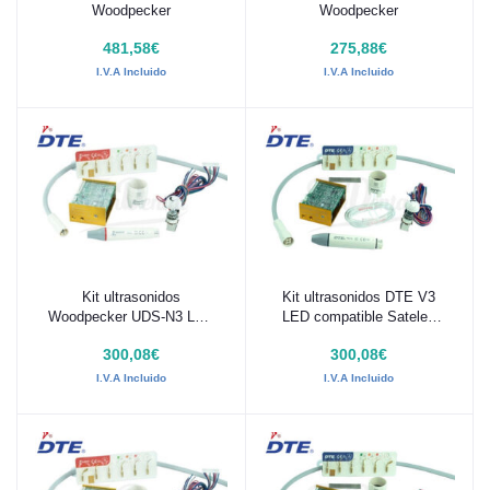
Woodpecker
Woodpecker
481,58€
275,88€
I.V.A Incluido
I.V.A Incluido
Kit ultrasonidos
Kit ultrasonidos DTE V3
Añadir al carrito
Añadir al carrito
Woodpecker UDS-N3 LED
LED compatible Satelec
compatible EMS con Endo
con Endo
300,08€
300,08€
I.V.A Incluido
I.V.A Incluido