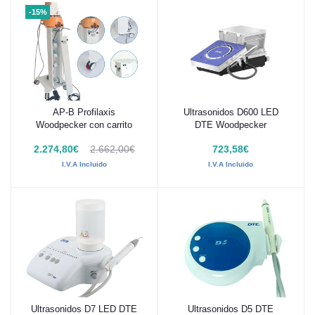
-15%
AP-B Profilaxis
Ultrasonidos D600 LED
Añadir al carrito
Añadir al carrito
Woodpecker con carrito
DTE Woodpecker
2.274,80€
2.662,00€
723,58€
I.V.A Incluido
I.V.A Incluido
Ultrasonidos D7 LED DTE
Ultrasonidos D5 DTE
Añadir al carrito
Añadir al carrito