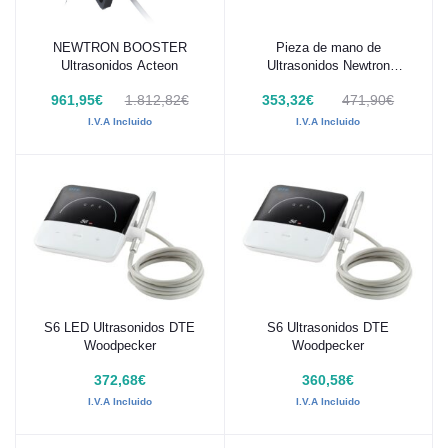
NEWTRON BOOSTER
Pieza de mano de
Añadir al carrito
Añadir al carrito
Ultrasonidos Acteon
Ultrasonidos Newtron
F12281
961,95€
1.812,82€
353,32€
471,90€
I.V.A Incluido
I.V.A Incluido
S6 LED Ultrasonidos DTE
S6 Ultrasonidos DTE
Añadir al carrito
Añadir al carrito
Woodpecker
Woodpecker
372,68€
360,58€
I.V.A Incluido
I.V.A Incluido