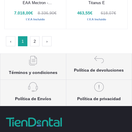
EAA Mectron -
Titanus E
05020015008K
7.018,00€
8.336,90€
463,55€
618,07€
I.V.A Incluido
I.V.A Incluido
‹
1
2
›
Política de devoluciones
Términos y condiciones
Política de Envíos
Política de privacidad