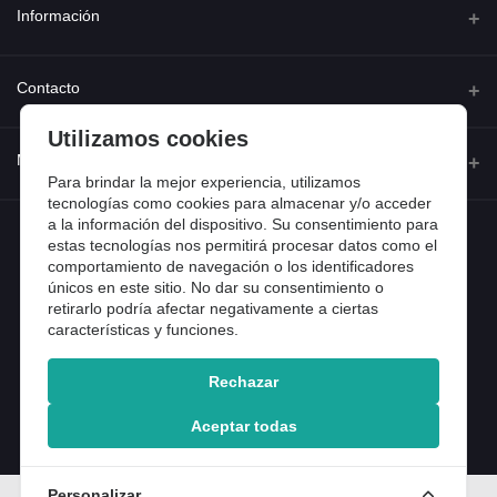
Información
Quienes somos
Contacto
Contacta con nosotros
Utilizamos cookies
Dirección
Mi cuenta
Dónde estamos
Calle Ferraz 42, Madrid
Para brindar la mejor experiencia, utilizamos
Preguntas frecuentes
tecnologías como cookies para almacenar y/o acceder
a la información del dispositivo. Su consentimiento para
Iniciar sesión
Teléfono
Entradas de blog
estas tecnologías nos permitirá procesar datos como el
918 13 81 81
comportamiento de navegación o los identificadores
Historial de pedidos
únicos en este sitio. No dar su consentimiento o
Email
Mi lista de compra
retirarlo podría afectar negativamente a ciertas
info@tiendental.com
características y funciones.
Seguimiento del pedido
Rechazar
Copyright 2025 © TienDental productos dentales, S.L..
Version: 1.14.16.12.
Aceptar todas
Personalizar