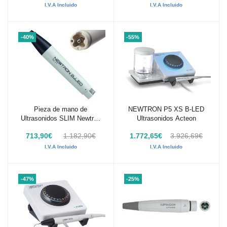
I.V.A Incluido
I.V.A Incluido
-40%
-55%
Pieza de mano de
NEWTRON P5 XS B-LED
Añadir al carrito
Añadir al carrito
Ultrasonidos SLIM Newtron
Ultrasonidos Acteon
B LED Acteon
713,90€
1.182,90€
1.772,65€
3.926,69€
I.V.A Incluido
I.V.A Incluido
-47%
-25%