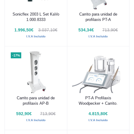
Sonicflex 2003 L Set KaVo
Carrito para unidad de
Añadir al carrito
Añadir al carrito
1.000.8333
profilaxis PT-A
1.996,50€
3.037,10€
534,34€
713,90€
I.V.A Incluido
I.V.A Incluido
-17%
Carrito para unidad de
PT-A Profilaxis
Añadir al carrito
Añadir al carrito
profilaxis AP-B
Woodpecker + Carrito.
592,90€
713,90€
4.815,80€
I.V.A Incluido
I.V.A Incluido