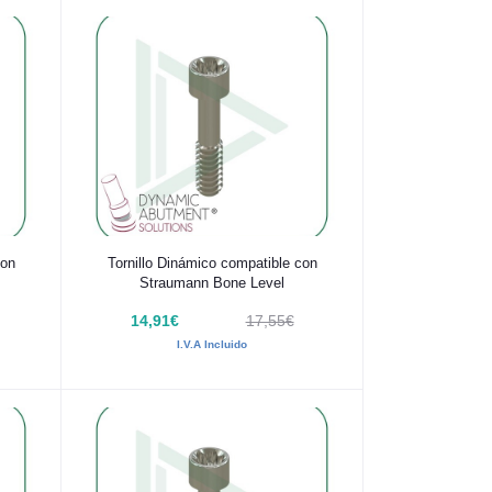
Añadir al carrito
con
Tornillo Dinámico compatible con
Straumann Bone Level
14,91€
17,55€
I.V.A Incluido