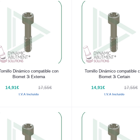
Añadir al carrito
Añadir al carrito
Tornillo Dinámico compatible con
Tornillo Dinámico compatible 
Biomet 3i Externa
Biomet 3i Certain
14,91€
17,55€
14,91€
17,55€
I.V.A Incluido
I.V.A Incluido