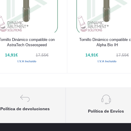
Añadir al carrito
Añadir al carrito
Tornillo Dinámico compatible con
Tornillo Dinámico compatible 
AstraTech Osseospeed
Alpha Bio IH
14,91€
17,55€
14,91€
17,55€
I.V.A Incluido
I.V.A Incluido
Política de devoluciones
Política de Envíos