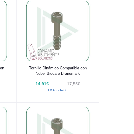
Añadir al carrito
con
Tornillo Dinámico Compatible con
Nobel Biocare Branemark
14,91€
17,55€
I.V.A Incluido