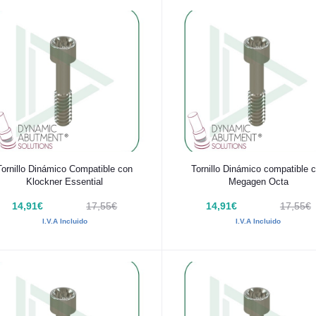
Añadir al carrito
Añadir al carrito
Tornillo Dinámico Compatible con
Tornillo Dinámico compatible 
Klockner Essential
Megagen Octa
14,91€
17,55€
14,91€
17,55€
I.V.A Incluido
I.V.A Incluido