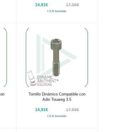
14,91€
17,55€
I.V.A Incluido
Añadir al carrito
con
Tornillo Dinámico Compatible con
Adin Touareg 3.5
14,91€
17,55€
I.V.A Incluido