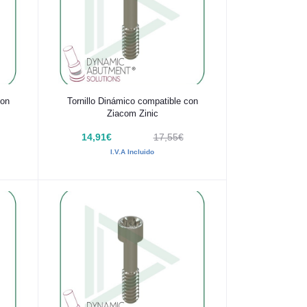
Añadir al carrito
con
Tornillo Dinámico compatible con
Ziacom Zinic
14,91€
17,55€
I.V.A Incluido