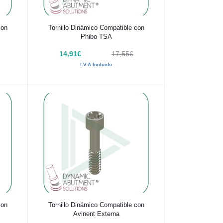
Añadir al carrito
con
Tornillo Dinámico Compatible con
Phibo TSA
14,91€
17,55€
I.V.A Incluido
Añadir al carrito
con
Tornillo Dinámico Compatible con
Avinent Externa