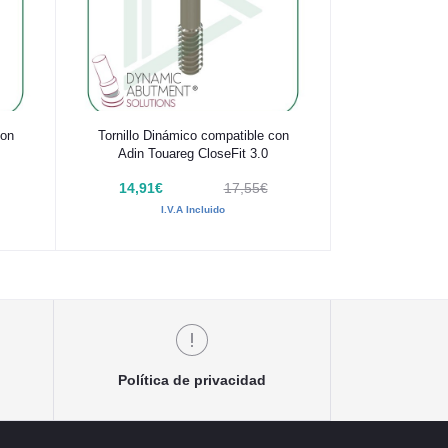
Añadir al carrito
con
Tornillo Dinámico compatible con
Adin Touareg CloseFit 3.0
14,91€
17,55€
I.V.A Incluido
Política de privacidad