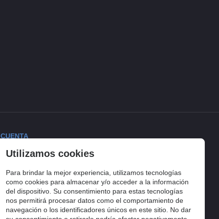
 CUENTA
Utilizamos cookies
ciar sesión
torial de pedidos
Para brindar la mejor experiencia, utilizamos tecnologías
lista de compra
como cookies para almacenar y/o acceder a la información
del dispositivo. Su consentimiento para estas tecnologías
uimiento del pedido
nos permitirá procesar datos como el comportamiento de
navegación o los identificadores únicos en este sitio. No dar