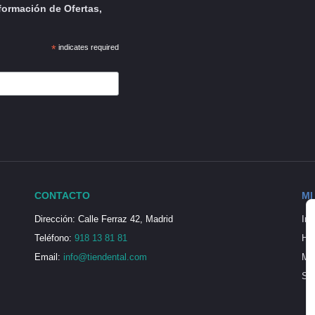
formación de Ofertas,
*
indicates required
CONTACTO
MI
Dirección: Calle Ferraz 42, Madrid
Ini
Teléfono:
918 13 81 81
His
Email:
info@tiendental.com
Mi 
Seg