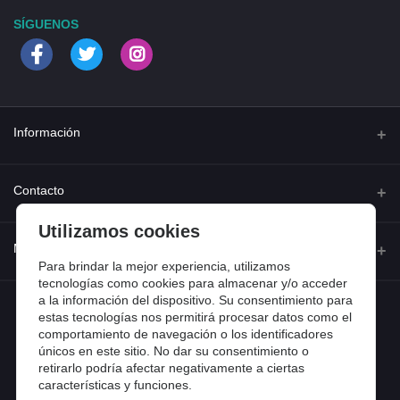
SÍGUENOS
Información
Quienes somos
Contacto
Contacta con nosotros
Utilizamos cookies
Dirección
Mi cuenta
Dónde estamos
Calle Ferraz 42, Madrid
Para brindar la mejor experiencia, utilizamos
Preguntas frecuentes
tecnologías como cookies para almacenar y/o acceder
a la información del dispositivo. Su consentimiento para
Iniciar sesión
Teléfono
Entradas de blog
estas tecnologías nos permitirá procesar datos como el
918 13 81 81
comportamiento de navegación o los identificadores
Historial de pedidos
únicos en este sitio. No dar su consentimiento o
Email
Mi lista de compra
retirarlo podría afectar negativamente a ciertas
info@tiendental.com
características y funciones.
Seguimiento del pedido