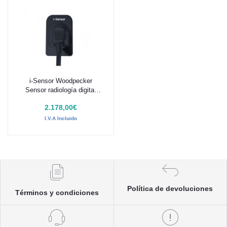
i-Sensor Woodpecker
Añadir al carrito
Sensor radiología digital
H2: 40 x 31mm (1.240
2.178,00€
mm²)
I.V.A Incluido
Política de devoluciones
Términos y condiciones