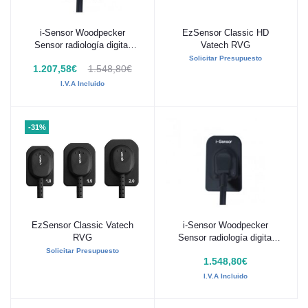
i-Sensor Woodpecker
EzSensor Classic HD
Añadir al carrito
Añadir al carrito
Sensor radiología digital
Vatech RVG
H1.5 (43,5 x 29,2 = 1.270,2
Solicitar Presupuesto
1.207,58€
1.548,80€
mm²) x 4,4 mm
I.V.A Incluido
-31%
EzSensor Classic Vatech
i-Sensor Woodpecker
Añadir al carrito
Añadir al carrito
RVG
Sensor radiología digital
H1: 38,5 x 25mm (962,5
Solicitar Presupuesto
1.548,80€
mm²)
I.V.A Incluido