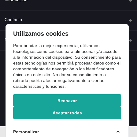
Quienes somos
Contacto
Contacta con nosotros
Utilizamos cookies
Dirección
Mi cuenta
Dónde estamos
Calle Ferraz 42, Madrid
Para brindar la mejor experiencia, utilizamos
Preguntas frecuentes
tecnologías como cookies para almacenar y/o acceder
a la información del dispositivo. Su consentimiento para
Iniciar sesión
Teléfono
Entradas de blog
estas tecnologías nos permitirá procesar datos como el
918 13 81 81
comportamiento de navegación o los identificadores
Historial de pedidos
únicos en este sitio. No dar su consentimiento o
Email
Mi lista de compra
retirarlo podría afectar negativamente a ciertas
info@tiendental.com
características y funciones.
Seguimiento del pedido
Rechazar
Copyright 2025 © TienDental productos dentales, S.L..
Version: 1.14.16.12.
Aceptar todas
Personalizar