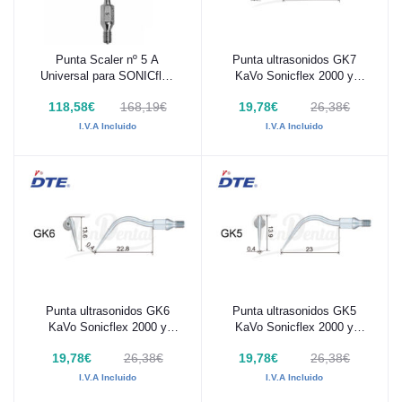
Punta Scaler nº 5 A
Punta ultrasonidos GK7
Añadir al carrito
Añadir al carrito
Universal para SONICflex
KaVo Sonicflex 2000 y
2008 1.005.8949
2003
118,58€
168,19€
19,78€
26,38€
I.V.A Incluido
I.V.A Incluido
Punta ultrasonidos GK6
Punta ultrasonidos GK5
Añadir al carrito
Añadir al carrito
KaVo Sonicflex 2000 y
KaVo Sonicflex 2000 y
2003
2003
19,78€
26,38€
19,78€
26,38€
I.V.A Incluido
I.V.A Incluido