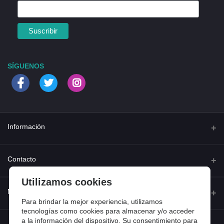
SÍGUENOS
Información
Quienes somos
Contacto
Contacta con nosotros
Utilizamos cookies
Dirección
Mi cuenta
Dónde estamos
Calle Ferraz 42, Madrid
Para brindar la mejor experiencia, utilizamos
Preguntas frecuentes
tecnologías como cookies para almacenar y/o acceder
a la información del dispositivo. Su consentimiento para
Iniciar sesión
Teléfono