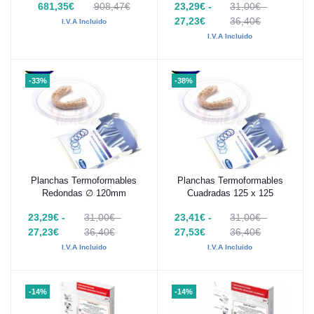
681,35€
908,47€
23,29€ -
31,00€ -
27,23€
36,40€
I.V.A Incluido
I.V.A Incluido
-33%
-38%
Planchas Termoformables
Planchas Termoformables
Añadir al carrito
Añadir al carrito
Redondas ∅ 120mm
Cuadradas 125 x 125
23,29€ -
31,00€ -
23,41€ -
31,00€ -
27,23€
36,40€
27,53€
36,40€
I.V.A Incluido
I.V.A Incluido
-14%
-14%