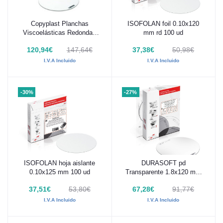
Copyplast Planchas
ISOFOLAN foil 0.10x120
Añadir al carrito
Añadir al carrito
Viscoelásticas Redondas
mm rd 100 ud
0,5 X ø125mm 100 Uds
120,94€
147,64€
37,38€
50,98€
I.V.A Incluido
I.V.A Incluido
-30%
-27%
ISOFOLAN hoja aislante
DURASOFT pd
Añadir al carrito
Añadir al carrito
0.10x125 mm 100 ud
Transparente 1.8x120 mm
10 ud
37,51€
53,80€
67,28€
91,77€
I.V.A Incluido
I.V.A Incluido