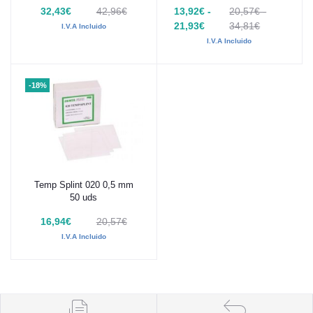
32,43€
42,96€
13,92€ -
20,57€ -
21,93€
34,81€
I.V.A Incluido
I.V.A Incluido
-18%
Temp Splint 020 0,5 mm
Añadir al carrito
50 uds
16,94€
20,57€
I.V.A Incluido