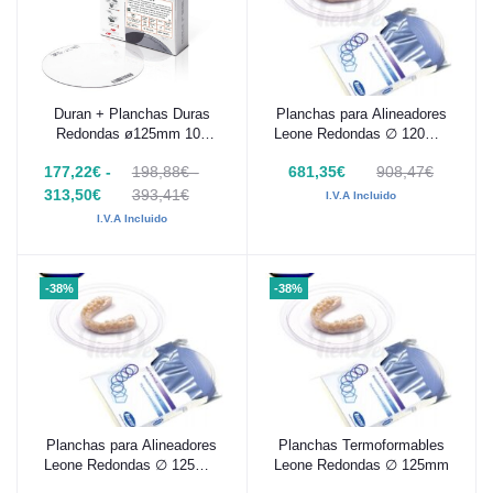
Duran + Planchas Duras
Planchas para Alineadores
Añadir al carrito
Añadir al carrito
Redondas ø125mm 100
Leone Redondas ∅ 120mm
uds
1000 uds
177,22€ -
198,88€ -
681,35€
908,47€
313,50€
393,41€
I.V.A Incluido
I.V.A Incluido
-38%
-38%
Planchas para Alineadores
Planchas Termoformables
Añadir al carrito
Añadir al carrito
Leone Redondas ∅ 125mm
Leone Redondas ∅ 125mm
1000 uds