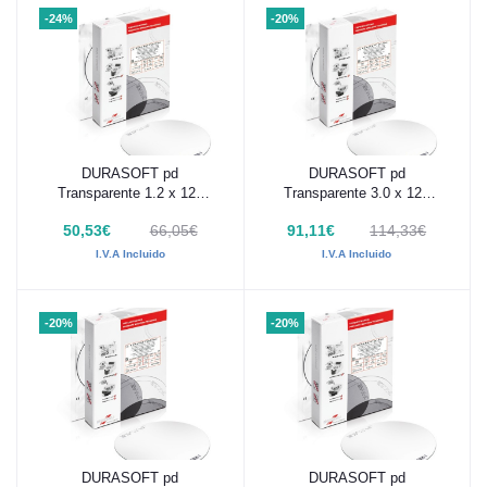
-24%
-20%
DURASOFT pd
DURASOFT pd
Añadir al carrito
Añadir al carrito
Transparente 1.2 x 120
Transparente 3.0 x 120
mm 10 ud
mm 10 ud
50,53€
66,05€
91,11€
114,33€
I.V.A Incluido
I.V.A Incluido
-20%
-20%
DURASOFT pd
DURASOFT pd
Añadir al carrito
Añadir al carrito