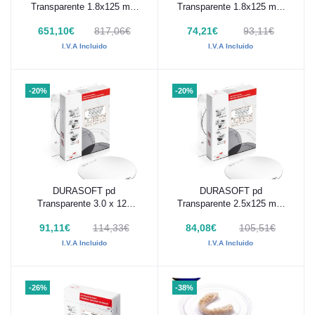
Transparente 1.8x125 mm
Transparente 1.8x125 mm
100 ud
10 ud
651,10€
817,06€
74,21€
93,11€
I.V.A Incluido
I.V.A Incluido
-20%
-20%
DURASOFT pd
DURASOFT pd
Añadir al carrito
Añadir al carrito
Transparente 3.0 x 125
Transparente 2.5x125 mm
mm 10 ud
10 ud
91,11€
114,33€
84,08€
105,51€
I.V.A Incluido
I.V.A Incluido
-26%
-38%