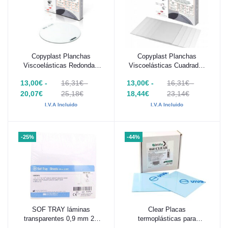
Copyplast Planchas
Copyplast Planchas
Añadir al carrito
Añadir al carrito
Viscoelásticas Redondas
Viscoelásticas Cuadradas
ø125mm
125 x 125mm 10 uds
13,00€ -
16,31€ -
13,00€ -
16,31€ -
20,07€
25,18€
18,44€
23,14€
I.V.A Incluido
I.V.A Incluido
-25%
-44%
SOF TRAY láminas
Clear Placas
Añadir al carrito
Añadir al carrito
transparentes 0,9 mm 25
termoplásticas para
uds
Retenedores