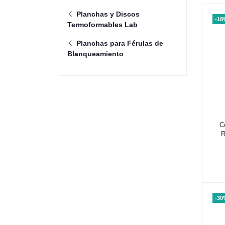
Planchas y Discos
-18
Termoformables Lab
Planchas para Férulas de
Blanqueamiento
C
R
-30