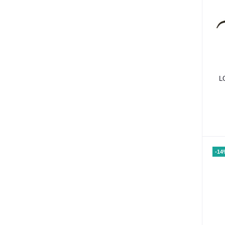
L
-14