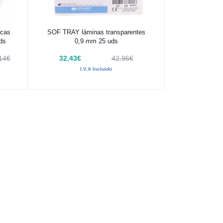
Añadir al carrito
icas
SOF TRAY láminas transparentes
ds
0,9 mm 25 uds
,14€
32,43€
42,96€
I.V.A Incluido