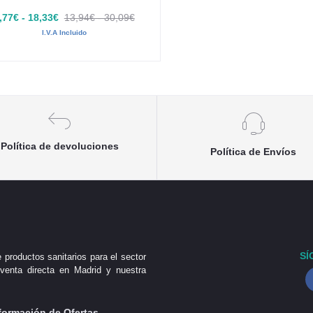
,77€ - 18,33€
13,94€ - 30,09€
I.V.A Incluido
Política de devoluciones
Política de Envíos
SÍ
 productos sanitarios para el sector
venta directa en Madrid y nuestra
formación de Ofertas,