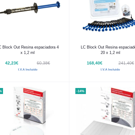
Añadir al carrito
Añadir al carrito
C Block Out Resina espaciadora 4
LC Block Out Resina espaciad
x 1,2 ml
20 x 1,2 ml
42,23€
60,38€
168,40€
241,40€
I.V.A Incluido
I.V.A Incluido
%
-14%