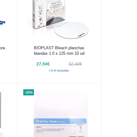
Añadir al carrito
ora
BIOPLAST Bleach planchas
blandas 1.0 x 125 mm 10 ud
27,54€
32,40€
I.V.A Incluido
-25%