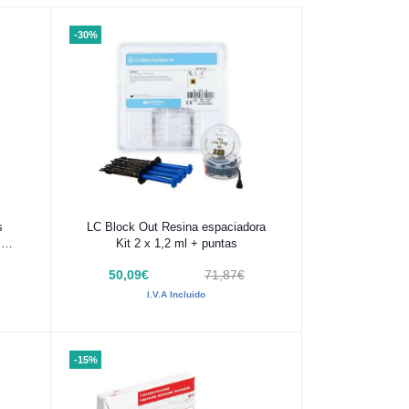
-30%
Añadir al carrito
s
LC Block Out Resina espaciadora
mm
Kit 2 x 1,2 ml + puntas
50,09€
71,87€
I.V.A Incluido
-15%