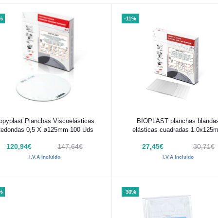
%
-11%
Añadir al carrito
Añadir al carrito
opyplast Planchas Viscoelásticas
BIOPLAST planchas blanda
edondas 0,5 X ø125mm 100 Uds
elásticas cuadradas 1.0x125
10ud
120,94€
147,64€
27,45€
30,71€
I.V.A Incluido
I.V.A Incluido
%
-30%