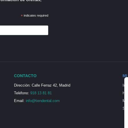
*
indicates required
CONTACTO
MI
Dirección: Calle Ferraz 42, Madrid
Ini
Teléfono:
918 13 81 81
His
Email:
info@tiendental.com
Mi 
Seg