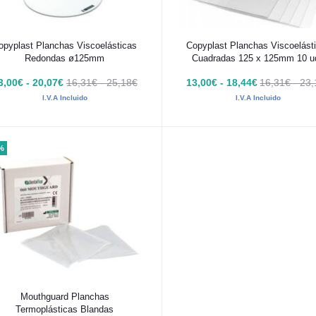
Añadir al carrito
Añadir al carrito
opyplast Planchas Viscoelásticas
Copyplast Planchas Viscoelást
Redondas ø125mm
Cuadradas 125 x 125mm 10 u
3,00€ - 20,07€
16,31€ - 25,18€
13,00€ - 18,44€
16,31€ - 23
I.V.A Incluido
I.V.A Incluido
%
Añadir al carrito
Mouthguard Planchas
Termoplásticas Blandas