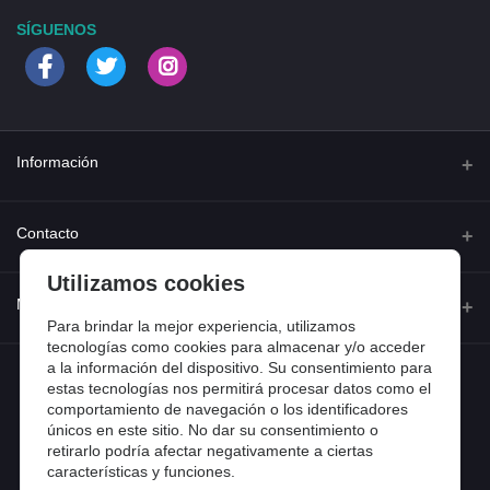
SÍGUENOS
Información
Quienes somos
Contacto
Contacta con nosotros
Utilizamos cookies
Dirección
Mi cuenta
Dónde estamos
Calle Ferraz 42, Madrid
Para brindar la mejor experiencia, utilizamos
Preguntas frecuentes
tecnologías como cookies para almacenar y/o acceder
a la información del dispositivo. Su consentimiento para
Iniciar sesión
Teléfono
Entradas de blog
estas tecnologías nos permitirá procesar datos como el
918 13 81 81
comportamiento de navegación o los identificadores
Historial de pedidos
únicos en este sitio. No dar su consentimiento o
Email
Mi lista de compra
retirarlo podría afectar negativamente a ciertas
info@tiendental.com
características y funciones.
Seguimiento del pedido