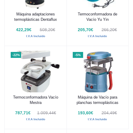
Máquina adaptaciones
Termoconformadora de
Añadir al carrito
Añadir al carrito
termoplásticas Dentaflux
Vacío Yu Yin
422,29€
508,20€
205,70€
266,20€
I.V.A Incluido
I.V.A Incluido
-22%
-5%
Termoconformadora Vacío
Máquina de Vacío para
Añadir al carrito
Añadir al carrito
Mestra
planchas termoplásticas
787,71€
1.009,44€
193,60€
204,49€
I.V.A Incluido
I.V.A Incluido