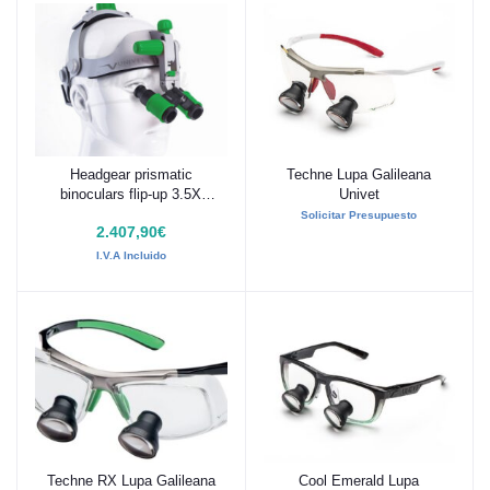
Headgear prismatic
Techne Lupa Galileana
Añadir al carrito
Añadir al carrito
binoculars flip-up 3.5X
Univet
ULTRA HD Univet
Solicitar Presupuesto
2.407,90€
I.V.A Incluido
Techne RX Lupa Galileana
Cool Emerald Lupa
Añadir al carrito
Añadir al carrito