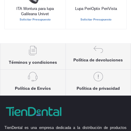
ITA Montura para lupa
Lupa PeriOptix PeriVista
Añadir al carrito
Añadir al carrito
Galileana Univet
Solicitar Presupuesto
Solicitar Presupuesto
Política de devoluciones
Términos y condiciones
Política de Envíos
Política de privacidad
TienDental es una empresa dedicada a la distribución de productos