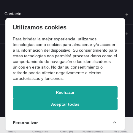
Quienes somos
Contacto
Contacta con nosotros
Utilizamos cookies
Dirección
Mi cuenta
Dónde estamos
Calle Ferraz 42, Madrid
Para brindar la mejor experiencia, utilizamos
Preguntas frecuentes
tecnologías como cookies para almacenar y/o acceder
a la información del dispositivo. Su consentimiento para
Iniciar sesión
Teléfono
Entradas de blog
estas tecnologías nos permitirá procesar datos como el
918 13 81 81
comportamiento de navegación o los identificadores
Historial de pedidos
únicos en este sitio. No dar su consentimiento o
Email
Mi lista de compra
retirarlo podría afectar negativamente a ciertas
info@tiendental.com
características y funciones.
Seguimiento del pedido
Rechazar
Copyright 2025 © TienDental productos dentales, S.L..
Version: 1.14.16.12.
Aceptar todas
Personalizar
Inicio
Categorías
Carro (
0
)
Notificaciones
Mi cuenta