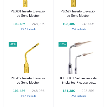
PL0631 Inserto Elevación
PL0527 Inserto Elevación
Añadir al carrito
Añadir al carrito
de Seno Mectron
de Seno Mectron
193,48€
248,05€
193,48€
248,05€
I.V.A Incluido
I.V.A Incluido
-22%
-19%
PL0419 Inserto Elevación
ICP + IC1 Set limpieza de
Añadir al carrito
Añadir al carrito
de Seno Mectron
implantes Piezosurgery
Mectron
193,48€
248,05€
181,38€
223,85€
I.V.A Incluido
I.V.A Incluido