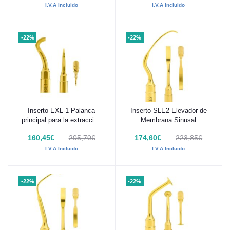
I.V.A Incluido
I.V.A Incluido
-22%
-22%
Inserto EXL-1 Palanca
Inserto SLE2 Elevador de
Añadir al carrito
Añadir al carrito
principal para la extracción
Membrana Sinusal
del tercer molar
160,45€
205,70€
174,60€
223,85€
I.V.A Incluido
I.V.A Incluido
-22%
-22%