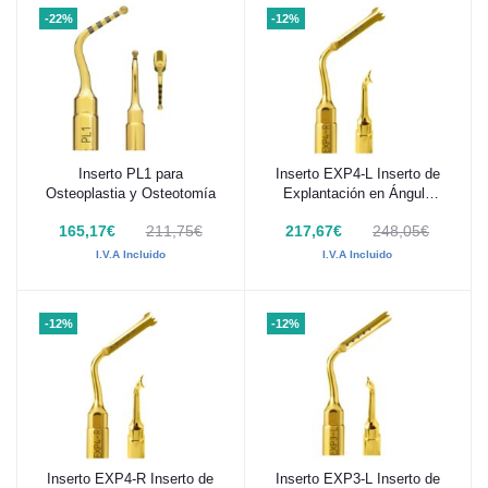
-22%
-12%
Inserto PL1 para
Inserto EXP4-L Inserto de
Añadir al carrito
Añadir al carrito
Osteoplastia y Osteotomía
Explantación en Ángulo
Izquierdo
165,17€
211,75€
217,67€
248,05€
I.V.A Incluido
I.V.A Incluido
-12%
-12%
Inserto EXP4-R Inserto de
Inserto EXP3-L Inserto de
Añadir al carrito
Añadir al carrito