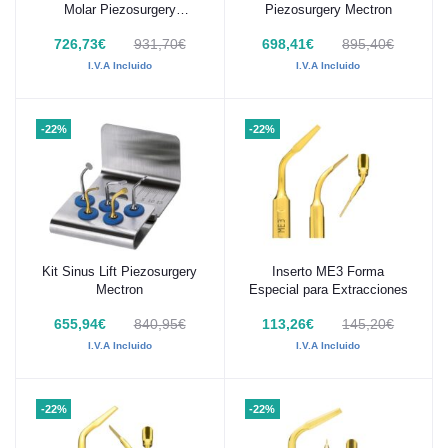
Molar Piezosurgery
Piezosurgery Mectron
Mectron
726,73€
931,70€
698,41€
895,40€
I.V.A Incluido
I.V.A Incluido
-22%
-22%
Kit Sinus Lift Piezosurgery
Inserto ME3 Forma
Añadir al carrito
Añadir al carrito
Mectron
Especial para Extracciones
655,94€
840,95€
113,26€
145,20€
I.V.A Incluido
I.V.A Incluido
-22%
-22%