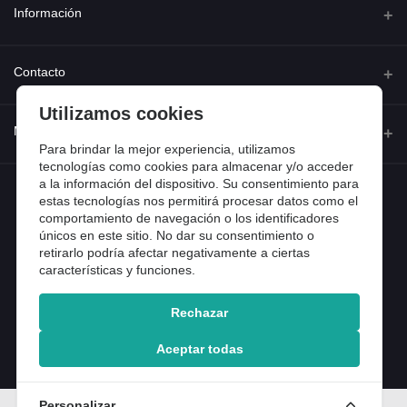
Información
Quienes somos
Contacto
Contacta con nosotros
Utilizamos cookies
Dirección
Mi cuenta
Dónde estamos
Calle Ferraz 42, Madrid
Para brindar la mejor experiencia, utilizamos
Preguntas frecuentes
tecnologías como cookies para almacenar y/o acceder
a la información del dispositivo. Su consentimiento para
Iniciar sesión
Teléfono
Entradas de blog
estas tecnologías nos permitirá procesar datos como el
918 13 81 81
comportamiento de navegación o los identificadores
Historial de pedidos
únicos en este sitio. No dar su consentimiento o
Email
Mi lista de compra
retirarlo podría afectar negativamente a ciertas
info@tiendental.com
características y funciones.
Seguimiento del pedido
Rechazar
Copyright 2025 © TienDental productos dentales, S.L..
Version: 1.14.16.12.
Aceptar todas
Personalizar