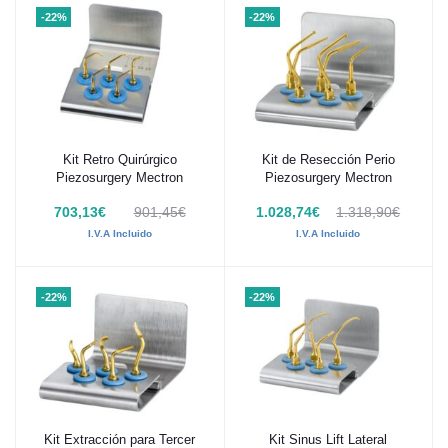
-22%
-22%
Kit Retro Quirúrgico
Kit de Resección Perio
Añadir al carrito
Añadir al carrito
Piezosurgery Mectron
Piezosurgery Mectron
703,13€
901,45€
1.028,74€
1.318,90€
I.V.A Incluido
I.V.A Incluido
-22%
-22%
Kit Extracción para Tercer
Kit Sinus Lift Lateral
Añadir al carrito
Añadir al carrito