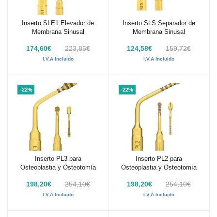
Inserto SLE1 Elevador de
Inserto SLS Separador de
Añadir al carrito
Añadir al carrito
Membrana Sinusal
Membrana Sinusal
174,60€
223,85€
124,58€
159,72€
I.V.A Incluido
I.V.A Incluido
-22%
-22%
Inserto PL3 para
Inserto PL2 para
Añadir al carrito
Añadir al carrito
Osteoplastia y Osteotomía
Osteoplastia y Osteotomía
198,20€
254,10€
198,20€
254,10€
I.V.A Incluido
I.V.A Incluido