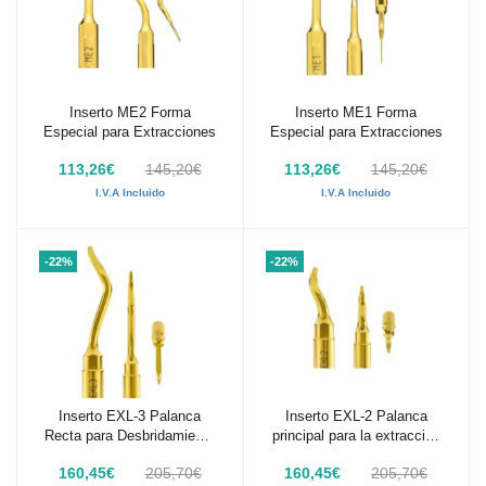
Inserto ME2 Forma
Inserto ME1 Forma
Añadir al carrito
Añadir al carrito
Especial para Extracciones
Especial para Extracciones
113,26€
145,20€
113,26€
145,20€
I.V.A Incluido
I.V.A Incluido
-22%
-22%
Inserto EXL-3 Palanca
Inserto EXL-2 Palanca
Añadir al carrito
Añadir al carrito
Recta para Desbridamiento
principal para la extracción
Alveolar
del tercer molar
160,45€
205,70€
160,45€
205,70€