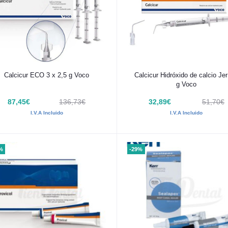
Añadir al carrito
Añadir al carrito
Calcicur ECO 3 x 2,5 g Voco
Calcicur Hidróxido de calcio Jer
g Voco
87,45€
136,73€
32,89€
51,70€
I.V.A Incluido
I.V.A Incluido
%
-29%