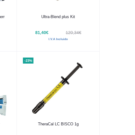
Añadir al carrito
err
Ultra-Blend plus Kit
81,40€
120,34€
I.V.A Incluido
-23%
Añadir al carrito
TheraCal LC BISCO 1g