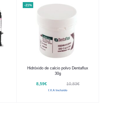
-21%
Añadir al carrito
Hidróxido de calcio polvo Dentaflux
30g
8,59€
10,83€
I.V.A Incluido