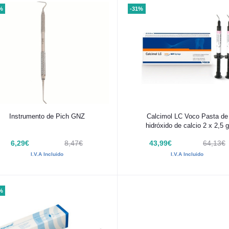
%
-31%
Añadir al carrito
Añadir al carrito
Instrumento de Pich GNZ
Calcimol LC Voco Pasta de
hidróxido de calcio 2 x 2,5 g
6,29€
8,47€
43,99€
64,13€
I.V.A Incluido
I.V.A Incluido
%