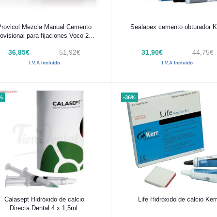
Añadir al carrito
Añadir al carrito
Provicol Mezcla Manual Cemento
Sealapex cemento obturador K
rovisional para fijaciones Voco 2 x
25g
36,85€
51,92€
31,90€
44,75€
I.V.A Incluido
I.V.A Incluido
%
-36%
Añadir al carrito
Añadir al carrito
Calasept Hidróxido de calcio
Life Hidróxido de calcio Kerr
Directa Dental 4 x 1,5ml.