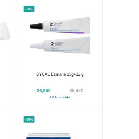
-30%
Añadir al carrito
DYCAL Esmalte 13g+11 g
26,95€
38,47€
I.V.A Incluido
-30%