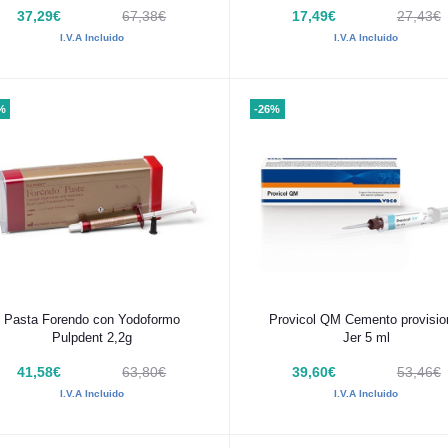
37,29€
67,38€
17,49€
27,43€
I.V.A Incluido
I.V.A Incluido
%
-26%
Añadir al carrito
Añadir al carrito
Pasta Forendo con Yodoformo
Provicol QM Cemento provisio
Pulpdent 2,2g
Jer 5 ml
41,58€
63,80€
39,60€
53,46€
I.V.A Incluido
I.V.A Incluido