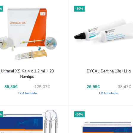
%
-30%
Añadir al carrito
Añadir al carrito
Ultracal XS Kit 4 x 1.2 ml + 20
DYCAL Dentina 13g+11 g
Navitips
85,80€
125,07€
26,95€
38,47€
I.V.A Incluido
I.V.A Incluido
%
-36%