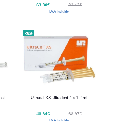
63,80€
82,43€
I.V.A Incluido
-32%
Añadir al carrito
nal
Ultracal XS Ultradent 4 x 1.2 ml
46,64€
68,97€
I.V.A Incluido