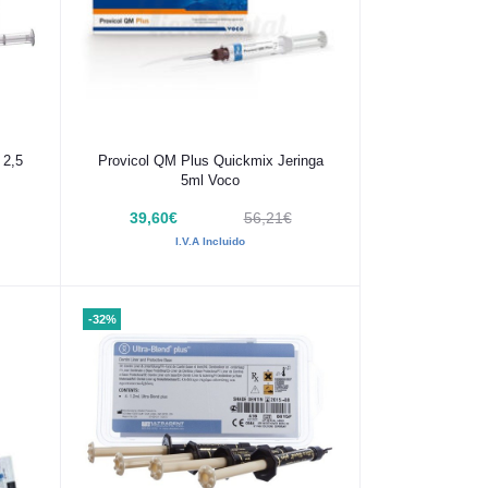
Añadir al carrito
 2,5
Provicol QM Plus Quickmix Jeringa
5ml Voco
39,60€
56,21€
I.V.A Incluido
-32%