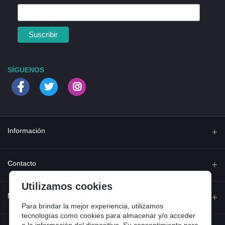
SÍGUENOS
Información
Quienes somos
Contacto
Contacta con nosotros
Utilizamos cookies
Dirección
Mi cuenta
Dónde estamos
Calle Ferraz 42, Madrid
Para brindar la mejor experiencia, utilizamos
Preguntas frecuentes
tecnologías como cookies para almacenar y/o acceder