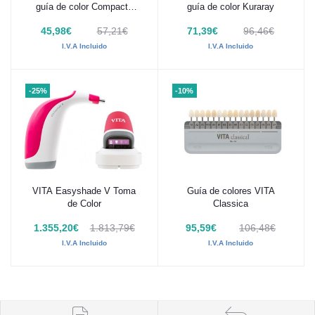
guía de color Compacta
guía de color Kuraray
Kuraray
45,98€
57,21€
71,39€
96,46€
I.V.A Incluido
I.V.A Incluido
-25%
-10%
VITA Easyshade V Toma
Guía de colores VITA
Añadir al carrito
Añadir al carrito
de Color
Classica
1.355,20€
1.813,79€
95,59€
106,48€
I.V.A Incluido
I.V.A Incluido