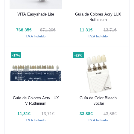
VITA Easyshade Lite
Guía de Colores Acry LUX
Añadir al carrito
Añadir al carrito
Ruthinium
768,35€
871,20€
11,31€
13,71€
I.V.A Incluido
I.V.A Incluido
-17%
-22%
Guía de Colores Acry LUX
Guía de Color Bleach
Añadir al carrito
Añadir al carrito
V Ruthinium
Ivoclar
11,31€
13,71€
33,88€
43,56€
I.V.A Incluido
I.V.A Incluido