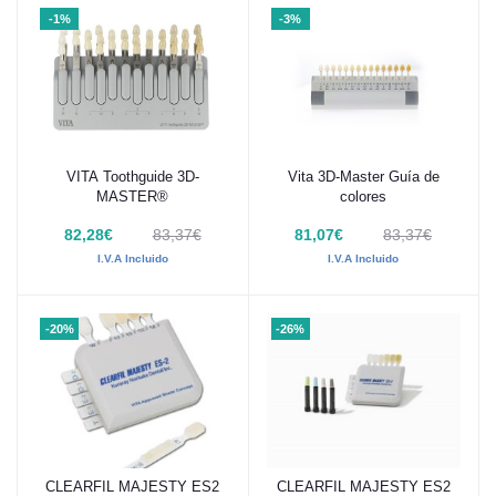
-1%
-3%
VITA Toothguide 3D-
Vita 3D-Master Guía de
Añadir al carrito
Añadir al carrito
MASTER®
colores
82,28€
83,37€
81,07€
83,37€
I.V.A Incluido
I.V.A Incluido
-20%
-26%
CLEARFIL MAJESTY ES2
CLEARFIL MAJESTY ES2
Añadir al carrito
Añadir al carrito