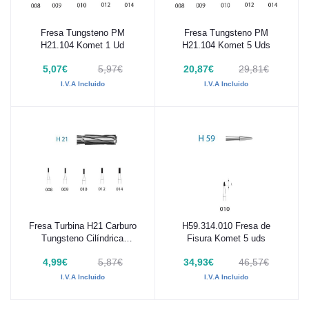
Fresa Tungsteno PM
Fresa Tungsteno PM
Añadir al carrito
Añadir al carrito
H21.104 Komet 1 Ud
H21.104 Komet 5 Uds
5,07€
5,97€
20,87€
29,81€
I.V.A Incluido
I.V.A Incluido
Fresa Turbina H21 Carburo
H59.314.010 Fresa de
Añadir al carrito
Añadir al carrito
Tungsteno Cilíndrica
Fisura Komet 5 uds
Komet 1 ud
4,99€
5,87€
34,93€
46,57€
I.V.A Incluido
I.V.A Incluido