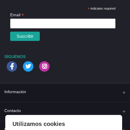
*
indicates required
*
Email
SÍGUENOS
Información
Quienes somos
Contacto
Contacta con nosotros
Utilizamos cookies
Dirección
Mi cuenta