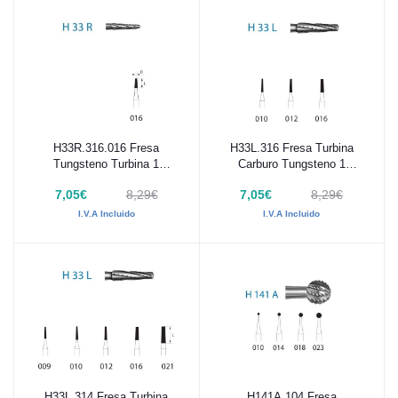
H33R.316.016 Fresa
H33L.316 Fresa Turbina
Añadir al carrito
Añadir al carrito
Tungsteno Turbina 1
Carburo Tungsteno 1
Unidad
Unidad
7,05€
8,29€
7,05€
8,29€
I.V.A Incluido
I.V.A Incluido
H33L.314 Fresa Turbina
H141A.104 Fresa