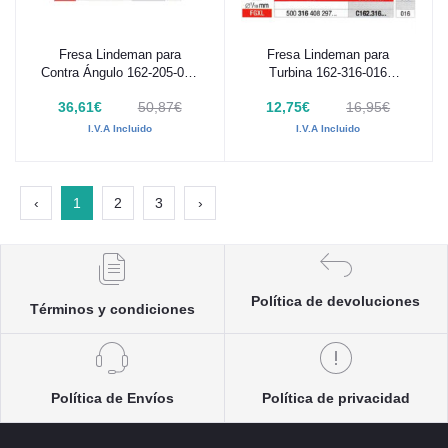
Fresa Lindeman para
Fresa Lindeman para
Añadir al carrito
Añadir al carrito
Contra Ángulo 162-205-016
Turbina 162-316-016
edenta 3 uds
edenta 1 ud
36,61€
50,87€
12,75€
16,95€
I.V.A Incluido
I.V.A Incluido
‹
1
2
3
›
Política de devoluciones
Términos y condiciones
Política de Envíos
Política de privacidad