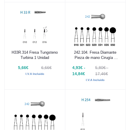
H33R.314 Fresa Tungsteno
242.104. Fresa Diamante
Añadir al carrito
Añadir al carrito
Turbina 1 Unidad
Pieza de mano Cirugía 1
Unidad
5,66€
6,66€
4,93€ -
5,80€ -
14,84€
17,46€
I.V.A Incluido
I.V.A Incluido