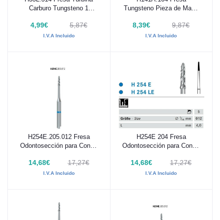
Añadir al carrito
Añadir al carrito
Carburo Tungsteno 1
Tungsteno Pieza de Mano
Unidad
1 Unidad
4,99€
5,87€
8,39€
9,87€
I.V.A Incluido
I.V.A Incluido
H254E.205.012 Fresa
H254E 204 Fresa
Añadir al carrito
Añadir al carrito
Odontosección para Contra
Odontosección para Contra
Ángulo tallo largo 1 Unidad
Ángulo 1 Unidad
14,68€
17,27€
14,68€
17,27€
I.V.A Incluido
I.V.A Incluido