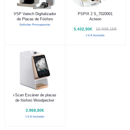
VSP Vatech Digitalizador
PSPIX 2 S_7020001
Añadir al carrito
Añadir al carrito
de Placas de Fósforo
Acteon
Solicitar Presupuesto
5.432,90€
10.008,15€
I.V.A Incluido
i-Scan Escáner de placas
Añadir al carrito
de fósforo Woodpecker
3.968,80€
I.V.A Incluido