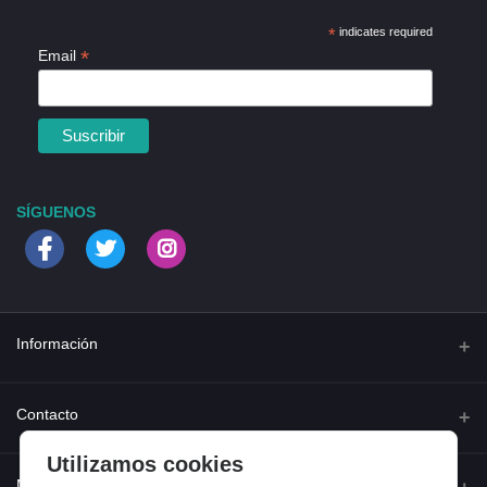
*
indicates required
*
Email
SÍGUENOS
Información
Quienes somos
Contacto
Contacta con nosotros
Utilizamos cookies
Dirección
Mi cuenta