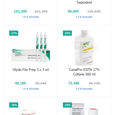
Septodont
101,20€
151,36€
96,80€
126,50€
I.V.A Incluido
I.V.A Incluido
-27%
-25%
Glyde File Prep 3 x 3 ml
CanalPro EDTA 17%
Añadir al carrito
Añadir al carrito
Coltene 500 ml
48,18€
65,66€
72,48€
96,74€
I.V.A Incluido
I.V.A Incluido
-38%
-19%