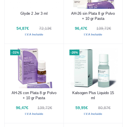
Glyde 2 Jer 3 ml
AH-26 sin Plata 8 gr Polvo
Añadir al carrito
Añadir al carrito
+ 10 gr Pasta
54,87€
72,13€
96,47€
139,72€
I.V.A Incluido
I.V.A Incluido
-31%
-26%
AH-26 con Plata 8 gr Polvo
Kalsogen Plus Liquido 15
Añadir al carrito
Añadir al carrito
+ 10 gr Pasta
ml
96,47€
139,72€
59,95€
80,87€
I.V.A Incluido
I.V.A Incluido