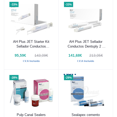
-33%
-33%
AH Plus JET Starter Kit
AH Plus JET Sellador
Añadir al carrito
Añadir al carrito
Sellador Conductos
Conductos Dentsply 2 x
Dentsply
15g
95,59€
143,09€
141,68€
213,05€
I.V.A Incluido
I.V.A Incluido
-28%
-29%
Pulp Canal Sealers
Sealapex cemento
Añadir al carrito
Añadir al carrito