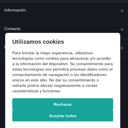
Información
Quienes somos
Contacto
Contacta con nosotros
Utilizamos cookies
Dirección
Mi cuenta
Dónde estamos
Calle Ferraz 42, Madrid
Para brindar la mejor experiencia, utilizamos
Preguntas frecuentes
tecnologías como cookies para almacenar y/o acceder
a la información del dispositivo. Su consentimiento para
Iniciar sesión
Teléfono
Entradas de blog
estas tecnologías nos permitirá procesar datos como el
918 13 81 81
comportamiento de navegación o los identificadores
Historial de pedidos
únicos en este sitio. No dar su consentimiento o
Email
Mi lista de compra
retirarlo podría afectar negativamente a ciertas
info@tiendental.com
características y funciones.
Seguimiento del pedido
Rechazar
Copyright 2025 © TienDental productos dentales, S.L..
Version: 1.14.16.12.
Aceptar todas