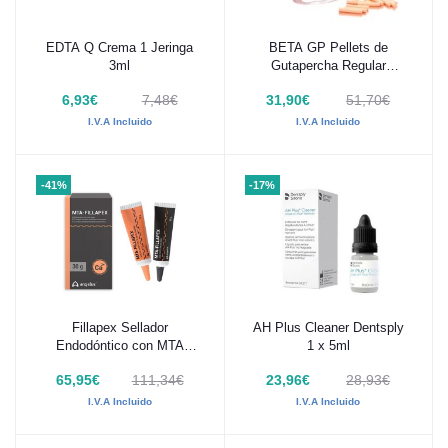
EDTA Q Crema 1 Jeringa
BETA GP Pellets de
Añadir al carrito
Añadir al carrito
3ml
Gutapercha Regular
100uds
6,93€
7,48€
31,90€
51,70€
I.V.A Incluido
I.V.A Incluido
-41%
-17%
Fillapex Sellador
AH Plus Cleaner Dentsply
Añadir al carrito
Añadir al carrito
Endodóntico con MTA
1 x 5ml
Angelus Tubos
65,95€
111,34€
23,96€
28,93€
I.V.A Incluido
I.V.A Incluido