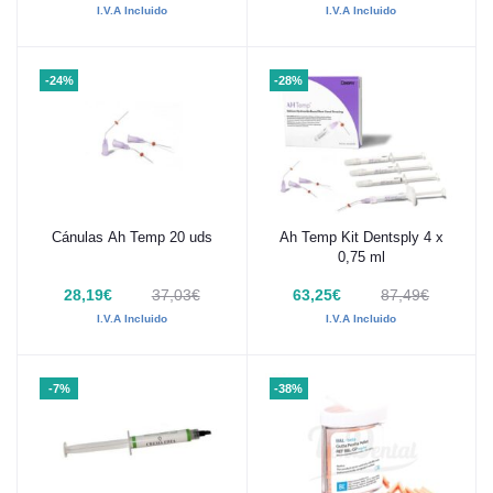
I.V.A Incluido
I.V.A Incluido
-24%
-28%
Cánulas Ah Temp 20 uds
Ah Temp Kit Dentsply 4 x
Añadir al carrito
Añadir al carrito
0,75 ml
28,19€
37,03€
63,25€
87,49€
I.V.A Incluido
I.V.A Incluido
-7%
-38%