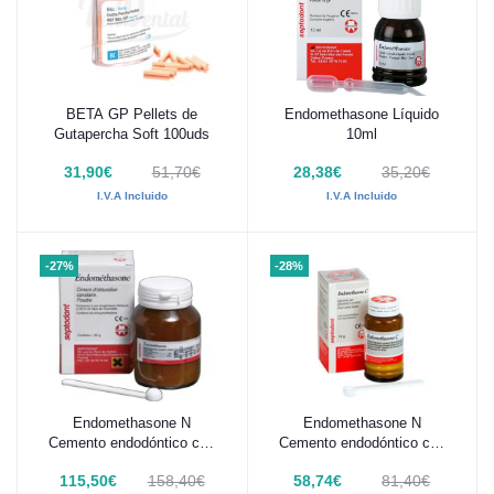
BETA GP Pellets de
Endomethasone Líquido
Añadir al carrito
Añadir al carrito
Gutapercha Soft 100uds
10ml
31,90€
51,70€
28,38€
35,20€
I.V.A Incluido
I.V.A Incluido
-27%
-28%
Endomethasone N
Endomethasone N
Añadir al carrito
Añadir al carrito
Cemento endodóntico con
Cemento endodóntico con
eugenol Septodont 42 g
eugenol Septodont 14 g
115,50€
158,40€
58,74€
81,40€