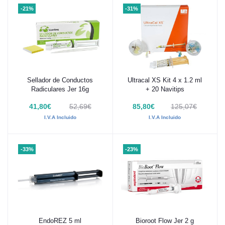
-21%
-31%
Sellador de Conductos
Ultracal XS Kit 4 x 1.2 ml
Añadir al carrito
Añadir al carrito
Radiculares Jer 16g
+ 20 Navitips
41,80€
52,69€
85,80€
125,07€
I.V.A Incluido
I.V.A Incluido
-33%
-23%
EndoREZ 5 ml
Bioroot Flow Jer 2 g
Añadir al carrito
Añadir al carrito