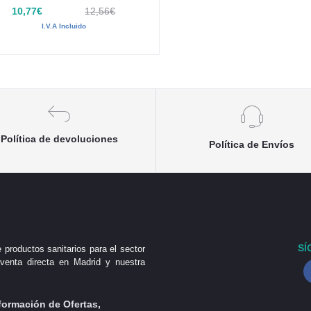
10,77€
12,56€
I.V.A Incluido
Política de devoluciones
Política de Envíos
SÍ
 productos sanitarios para el sector
venta directa en Madrid y nuestra
formación de Ofertas,