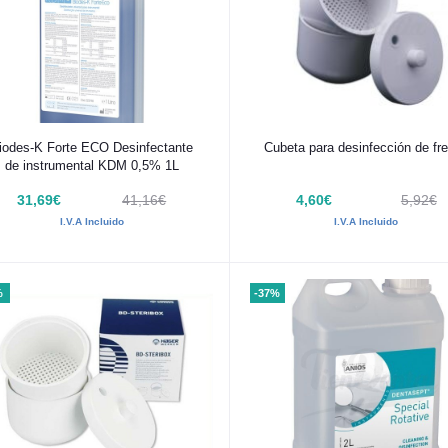
Añadir al carrito
Añadir al carrito
iodes-K Forte ECO Desinfectante
Cubeta para desinfección de fr
de instrumental KDM 0,5% 1L
31,69€
41,16€
4,60€
5,92€
I.V.A Incluido
I.V.A Incluido
%
-37%