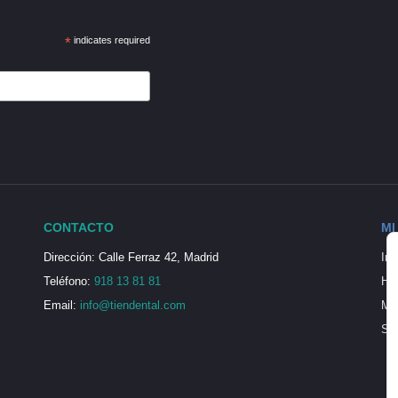
*
indicates required
CONTACTO
MI
Dirección: Calle Ferraz 42, Madrid
Ini
Teléfono:
918 13 81 81
His
Email:
info@tiendental.com
Mi 
Seg