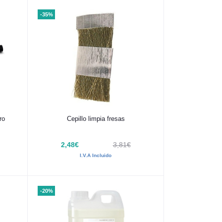
-35%
Añadir al carrito
ro
Cepillo limpia fresas
2,48€
3,81€
I.V.A Incluido
-20%