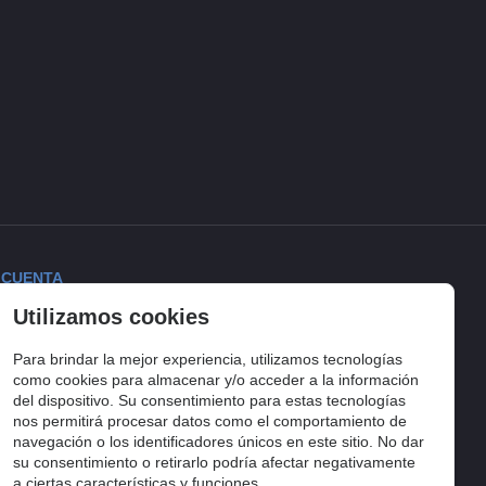
 CUENTA
Utilizamos cookies
ciar sesión
torial de pedidos
Para brindar la mejor experiencia, utilizamos tecnologías
lista de compra
como cookies para almacenar y/o acceder a la información
del dispositivo. Su consentimiento para estas tecnologías
uimiento del pedido
nos permitirá procesar datos como el comportamiento de
navegación o los identificadores únicos en este sitio. No dar
su consentimiento o retirarlo podría afectar negativamente
a ciertas características y funciones.