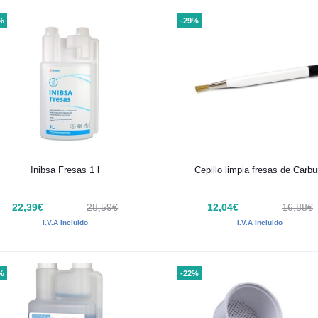
%
-29%
Añadir al carrito
Añadir al carrito
Inibsa Fresas 1 l
Cepillo limpia fresas de Carbu
22,39€
28,59€
12,04€
16,88€
I.V.A Incluido
I.V.A Incluido
%
-22%