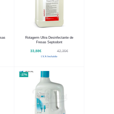
Añadir al carrito
esas
Rotagerm Ultra Desinfectante de
Fresas Septodont
33,88€
42,35€
I.V.A Incluido
-27%