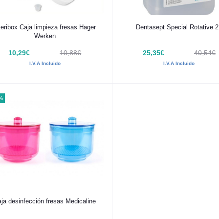
Añadir al carrito
Añadir al carrito
eribox Caja limpieza fresas Hager
Dentasept Special Rotative 2
Werken
10,29€
10,88€
25,35€
40,54€
I.V.A Incluido
I.V.A Incluido
%
Añadir al carrito
ja desinfección fresas Medicaline