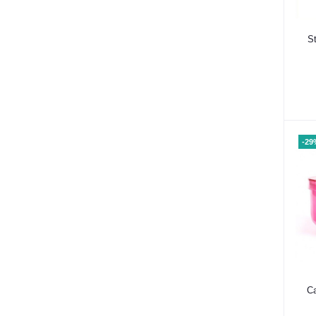
St
-29
Ca