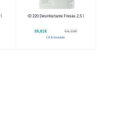
Añadir al carrito
 l
ID 220 Desinfectante Fresas 2,5 l
39,81€
54,33€
I.V.A Incluido