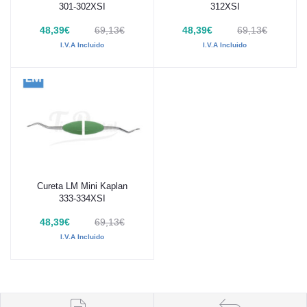
301-302XSI
312XSI
48,39€
69,13€
48,39€
69,13€
I.V.A Incluido
I.V.A Incluido
Cureta LM Mini Kaplan
Añadir al carrito
333-334XSI
48,39€
69,13€
I.V.A Incluido