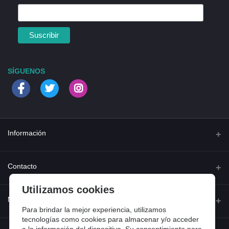
SÍGUENOS
Información
Quienes somos
Contacto
Contacta con nosotros
Utilizamos cookies
Dirección
Mi cuenta
Dónde estamos
Calle Ferraz 42, Madrid
Para brindar la mejor experiencia, utilizamos
Preguntas frecuentes
tecnologías como cookies para almacenar y/o acceder