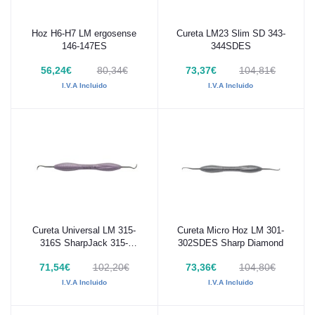
Hoz H6-H7 LM ergosense
Cureta LM23 Slim SD 343-
Añadir al carrito
Añadir al carrito
146-147ES
344SDES
56,24€
80,34€
73,37€
104,81€
I.V.A Incluido
I.V.A Incluido
Cureta Universal LM 315-
Cureta Micro Hoz LM 301-
Añadir al carrito
Añadir al carrito
316S SharpJack 315-
302SDES Sharp Diamond
316SDES
71,54€
102,20€
73,36€
104,80€
I.V.A Incluido
I.V.A Incluido