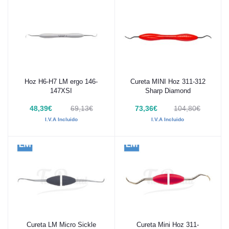
Hoz H6-H7 LM ergo 146-
Cureta MINI Hoz 311-312
Añadir al carrito
Añadir al carrito
147XSI
Sharp Diamond
48,39€
69,13€
73,36€
104,80€
I.V.A Incluido
I.V.A Incluido
Cureta LM Micro Sickle
Cureta Mini Hoz 311-
Añadir al carrito
Añadir al carrito