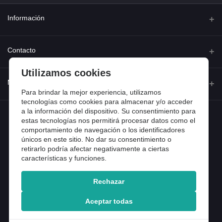
Información
Quienes somos
Contacto
Contacta con nosotros
Utilizamos cookies
Dirección
Mi cuenta
Dónde estamos
Calle Ferraz 42, Madrid
Para brindar la mejor experiencia, utilizamos
Preguntas frecuentes
tecnologías como cookies para almacenar y/o acceder
a la información del dispositivo. Su consentimiento para
Iniciar sesión
Teléfono
Entradas de blog
estas tecnologías nos permitirá procesar datos como el
918 13 81 81
comportamiento de navegación o los identificadores
Historial de pedidos
únicos en este sitio. No dar su consentimiento o
Email
Mi lista de compra
retirarlo podría afectar negativamente a ciertas
info@tiendental.com
características y funciones.
Seguimiento del pedido
Rechazar
Copyright 2025 © TienDental productos dentales, S.L..
Version: 1.14.16.12.
Aceptar todas