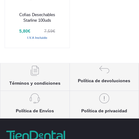
Cofias Desechables
Añadir al carrito
Starline 100uds
5,80€
7,59€
I.V.A Incluido
Política de devoluciones
Términos y condiciones
Política de Envíos
Política de privacidad