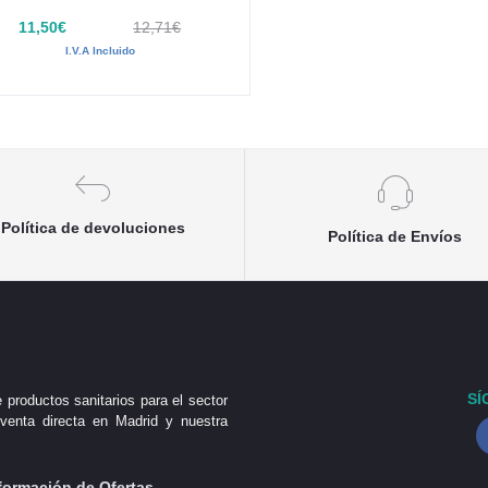
11,50€
12,71€
I.V.A Incluido
Política de devoluciones
Política de Envíos
SÍ
 productos sanitarios para el sector
venta directa en Madrid y nuestra
formación de Ofertas,