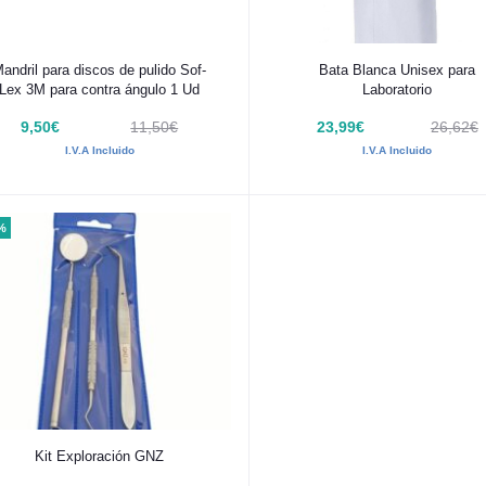
Añadir al carrito
Añadir al carrito
andril para discos de pulido Sof-
Bata Blanca Unisex para
Lex 3M para contra ángulo 1 Ud
Laboratorio
9,50€
11,50€
23,99€
26,62€
I.V.A Incluido
I.V.A Incluido
%
Añadir al carrito
Kit Exploración GNZ