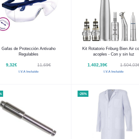
Añadir al carrito
Añadir al carrito
Gafas de Protección Antivaho
Kit Rotatorio Friburg Bien Air c
Regulables
acoples - Con y sin luz
9,32€
11,69€
1.402,39€
1.504,03
I.V.A Incluido
I.V.A Incluido
%
-26%