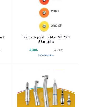
Añadir al carrito
on 2
Discos de pulido Sof-Lex 3M 2382
5 Unidades
€
4,40€
4,50€
I.V.A Incluido