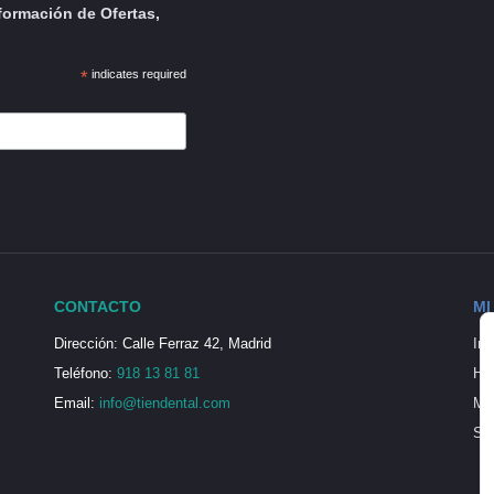
formación de Ofertas,
*
indicates required
CONTACTO
MI
Dirección: Calle Ferraz 42, Madrid
Ini
Teléfono:
918 13 81 81
His
Email:
info@tiendental.com
Mi 
Seg