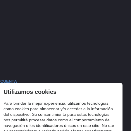
 CUENTA
Utilizamos cookies
ciar sesión
torial de pedidos
Para brindar la mejor experiencia, utilizamos tecnologías
lista de compra
como cookies para almacenar y/o acceder a la información
del dispositivo. Su consentimiento para estas tecnologías
uimiento del pedido
nos permitirá procesar datos como el comportamiento de
navegación o los identificadores únicos en este sitio. No dar