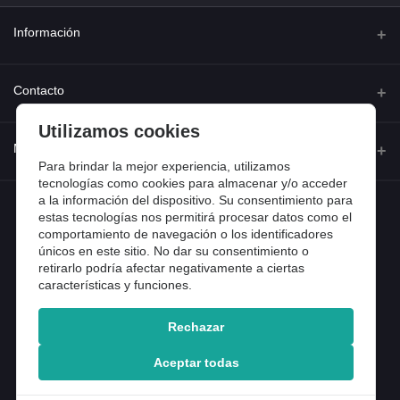
Información
Quienes somos
Contacto
Contacta con nosotros
Utilizamos cookies
Dirección
Mi cuenta
Dónde estamos
Calle Ferraz 42, Madrid
Para brindar la mejor experiencia, utilizamos
Preguntas frecuentes
tecnologías como cookies para almacenar y/o acceder
a la información del dispositivo. Su consentimiento para
Iniciar sesión
Teléfono
Entradas de blog
estas tecnologías nos permitirá procesar datos como el
918 13 81 81
comportamiento de navegación o los identificadores
Historial de pedidos
únicos en este sitio. No dar su consentimiento o
Email
Mi lista de compra
retirarlo podría afectar negativamente a ciertas
info@tiendental.com
características y funciones.
Seguimiento del pedido
Rechazar
Copyright 2025 © TienDental productos dentales, S.L..
Version: 1.14.16.12.
Aceptar todas