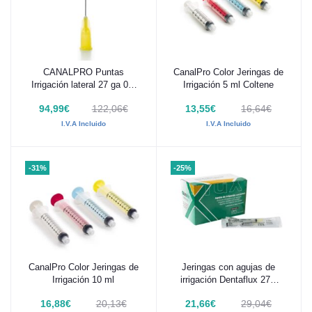
CANALPRO Puntas
CanalPro Color Jeringas de
Añadir al carrito
Añadir al carrito
Irrigación lateral 27 ga 0.4
Irrigación 5 ml Coltene
mm 100 ud
94,99€
122,06€
13,55€
16,64€
I.V.A Incluido
I.V.A Incluido
-31%
-25%
CanalPro Color Jeringas de
Jeringas con agujas de
Añadir al carrito
Añadir al carrito
Irrigación 10 ml
irrigación Dentaflux 27G
100Uds
16,88€
20,13€
21,66€
29,04€