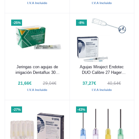
I.V.A Incluido
I.V.A Incluido
-25%
-8%
Jeringas con agujas de
Agujas Miraject Endotec
Añadir al carrito
Añadir al carrito
irrigación Dentaflux 30G
DUO Calibre 27 Hager
100Uds
Werken
21,66€
29,04€
37,27€
40,64€
I.V.A Incluido
I.V.A Incluido
-27%
-43%