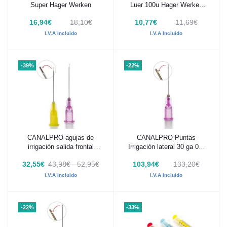
Super Hager Werken
Luer 100u Hager Werken
(40X0,5MM.)
16,94€
18,10€
10,77€
11,69€
I.V.A Incluido
I.V.A Incluido
-39%
-22%
CANALPRO agujas de
CANALPRO Puntas
Añadir al carrito
Añadir al carrito
irrigación salida frontal
Irrigación lateral 30 ga 0.3
Ranurada 100Uds
mm 100 ud
32,55€
43,98€ - 52,95€
103,94€
133,20€
I.V.A Incluido
I.V.A Incluido
-22%
-33%