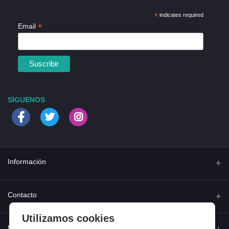
*
indicates required
*
Email
SÍGUENOS
Información
Quienes somos
Contacto
Contacta con nosotros
Utilizamos cookies
Dirección
Mi cuenta