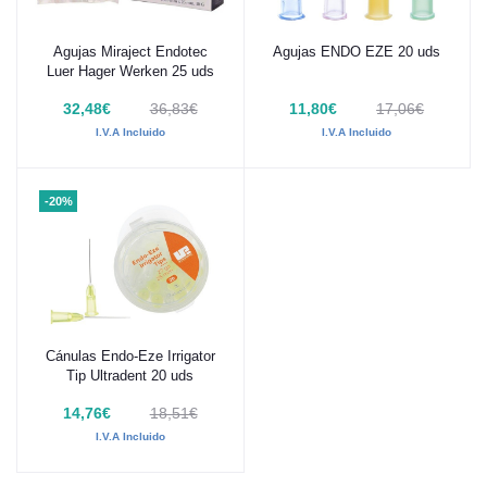
Agujas Miraject Endotec
Agujas ENDO EZE 20 uds
Añadir al carrito
Añadir al carrito
Luer Hager Werken 25 uds
32,48€
36,83€
11,80€
17,06€
I.V.A Incluido
I.V.A Incluido
-20%
Cánulas Endo-Eze Irrigator
Añadir al carrito
Tip Ultradent 20 uds
14,76€
18,51€
I.V.A Incluido