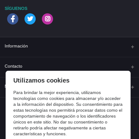
SÍGUENOS
Información
Quienes somos
Contacto
Contacta con nosotros
Utilizamos cookies
Dirección
Mi cuenta
Dónde estamos
Calle Ferraz 42, Madrid
Para brindar la mejor experiencia, utilizamos
Preguntas frecuentes
tecnologías como cookies para almacenar y/o acceder
a la información del dispositivo. Su consentimiento para
Iniciar sesión
Teléfono
Entradas de blog
estas tecnologías nos permitirá procesar datos como el
918 13 81 81
comportamiento de navegación o los identificadores
Historial de pedidos
únicos en este sitio. No dar su consentimiento o
Email
Mi lista de compra
retirarlo podría afectar negativamente a ciertas
info@tiendental.com
características y funciones.
Seguimiento del pedido