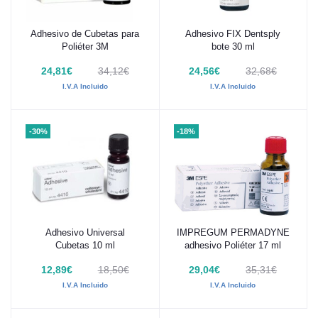
Adhesivo de Cubetas para
Adhesivo FIX Dentsply
Añadir al carrito
Añadir al carrito
Poliéter 3M
bote 30 ml
24,81€
34,12€
24,56€
32,68€
I.V.A Incluido
I.V.A Incluido
-30%
-18%
Adhesivo Universal
IMPREGUM PERMADYNE
Añadir al carrito
Añadir al carrito
Cubetas 10 ml
adhesivo Poliéter 17 ml
12,89€
18,50€
29,04€
35,31€
I.V.A Incluido
I.V.A Incluido