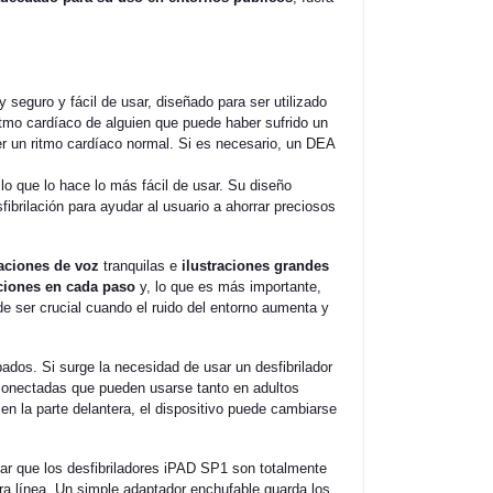
y seguro y fácil de usar, diseñado para ser utilizado
itmo cardíaco de alguien que puede haber sufrido un
er un ritmo cardíaco normal. Si es necesario, un DEA
 lo que lo hace lo más fácil de usar. Su diseño
fibrilación para ayudar al usuario a ahorrar preciosos
aciones de voz
tranquilas e
ilustraciones grandes
ciones en cada paso
y, lo que es más importante,
e ser crucial cuando el ruido del entorno aumenta y
ados. Si surge la necesidad de usar un desfibrilador
-conectadas que pueden usarse tanto en adultos
n la parte delantera, el dispositivo puede cambiarse
ar que los desfibriladores iPAD SP1 son totalmente
a línea. Un simple adaptador enchufable guarda los