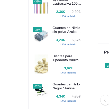
-33%
aspirasaliva 100
uds Euronda
Monoart
2,36€
2,90€
I.V.A Incluido
Guantes de Nitrilo
-37%
sin polvo Azules
SANTEX 100 uds
4,24€
5,57€
I.V.A Incluido
Pr
Dientes para
Tipodonto Adulto
Frasaco AG-3
-13%
-
3,62€
I.V.A Incluido
Guantes de nitrilo
-25%
Negro Starline
100uds
4,34€
4,78€
I.V.A Incluido