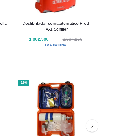
ella
Desfibrilador semiautomático Fred
PA-1 Schiller
€
1.802,90€
2.087,25€
I.V.A Incluido
-13%
-5%