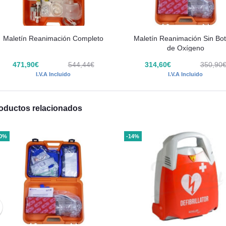
Maletín Reanimación Completo
Maletín Reanimación Sin Bot
de Oxígeno
471,90€
544,44€
314,60€
350,90
I.V.A Incluido
I.V.A Incluido
oductos relacionados
10%
-14%