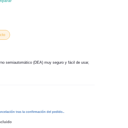
mparar
cto
erno semiautomático (DEA) muy seguro y fácil de usar,
celación tras la confirmación del pedido..
ncluido