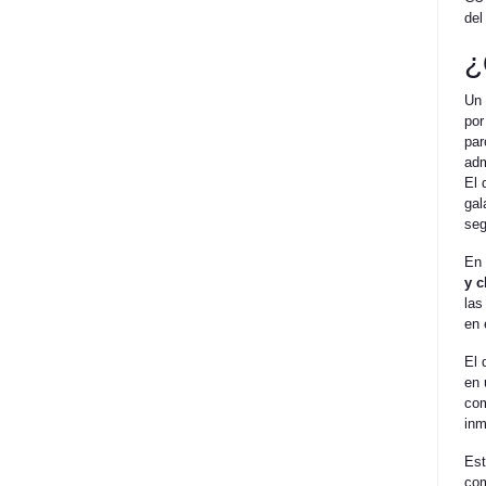
del
¿
Un 
por
par
adm
El 
gal
se
En 
y c
las
en 
El 
en 
com
inm
Est
com