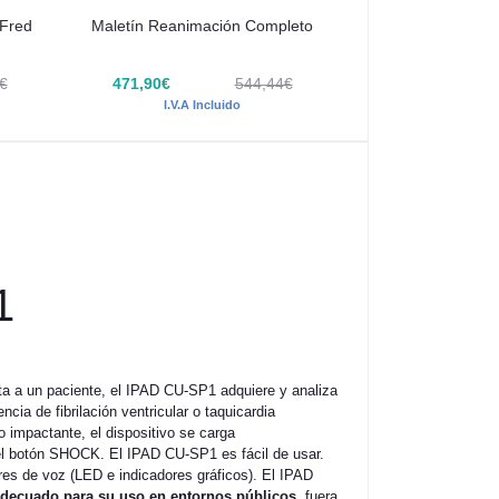
 Fred
Maletín Reanimación Completo
Botella de oxíge
car
€
471,90€
544,44€
228,69€
I.V.A Incluido
I.V.A I
1
ta a un paciente, el IPAD CU-SP1 adquiere y analiza
ia de fibrilación ventricular o taquicardia
o impactante, el dispositivo se carga
el botón SHOCK. El IPAD CU-SP1 es fácil de usar.
ores de voz (LED e indicadores gráficos). El IPAD
decuado para su uso en entornos públicos
, fuera