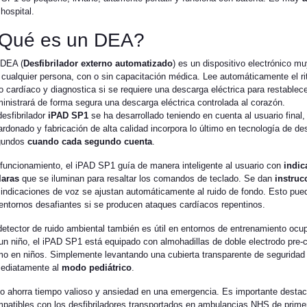
 hospital.
Qué es un DEA?
DEA (
Desfibrilador externo automatizado
) es un dispositivo electrónico mu
 cualquier persona, con o sin capacitación médica. Lee automáticamente el r
o cardíaco y diagnostica si se requiere una descarga eléctrica para restablec
inistrará de forma segura una descarga eléctrica controlada al corazón.
desfibrilador
iPAD SP1
se ha desarrollado teniendo en cuenta al usuario final,
ardonado y fabricación de alta calidad incorpora lo último en tecnología de des
gundos
cuando cada segundo cuenta
.
funcionamiento, el iPAD SP1 guía de manera inteligente al usuario con
indic
laras
que se iluminan para resaltar los comandos de teclado. Se dan
instruc
 indicaciones de voz se ajustan automáticamente al ruido de fondo. Esto pued
entornos desafiantes si se producen ataques cardíacos repentinos.
detector de ruido ambiental también es útil en entornos de entrenamiento ocup
un niño, el iPAD SP1 está equipado con almohadillas de doble electrodo pre
o en niños. Simplemente levantando una cubierta transparente de seguridad e
ediatamente al
modo pediátrico
.
o ahorra tiempo valioso y ansiedad en una emergencia. Es importante destac
patibles con los desfibriladores transportados en ambulancias NHS de primer