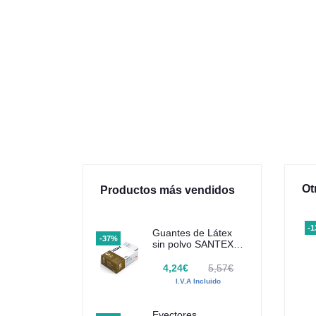
Ot
Productos más vendidos
-
Guantes de Látex
-37%
sin polvo SANTEX
100 uds
4,24€
5,57€
I.V.A Incluido
Eyectores