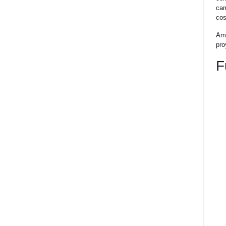
cam
cos
Amp
pro
F