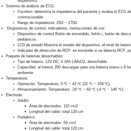
dispositivo).
Sistema de análisis de ECG:
Fucntion: determina la impedancia del paciente y evalúa el ECG de
conmocionable.
Rango de impedancia: 25Ω ~ 175Ω.
Dispositivos de control, indicadores, instrucciones de voz:
Dispositivo de control Botón de encendido, botón i, botón de descar
pediátricos.
LCD de estado Muestra el estado del dispositivo, el nivel de baterí
Indicador de detección de RCP: se enciende si se detecta RCP; p
Paquete de baterías desechables:
Tipo de batería: 12V DC, 4.2Ah LiMnO2, desechable.
Capacidad: al menos 200 descargas para una batería nueva u 8 ho
ambiente.
Temperatura:
Operación: Temperatura: 0 ℃ ~ 43 ℃ (32 ℃ ~ 109 ℃).
Almacenamiento: Temperatura: -20 ℃ ~ 60 ℃ (-4 ℃ ~ 140 ℃).
Electrodo:
Adulto:
Área de electrodos: 110 cm2
Longitud del cable: total 120 cm
Pediátrico:
Área de electrodos: 50 cm2
Longitud del cable: total 120 cm.