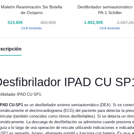
Maletín Reanimación Sin Botella
Desfibrilador semiautomático
de Oxígeno
PA-1 Schiller
314,60€
350,90€
1.802,90€
2.087,25
I.V.A Incluido
I.V.A Incluido
scripción
esfibrilador IPAD CU SP
fibrilador IPAD CU SP1.
IPAD CU-SP1
es un desfibrilador externo semiautomático (DEA). Si se conec
omáticamente el electrocardiograma (ECG) del paciente para detectar la presenc
tricular (también conocidos como ritmos desfibrilables). Si se detecta un ritm
omáticamente. La descarga de desfibrilación se administra cuando presiona 
guía a lo largo de una operación de rescate utilizando indicaciones e indicad
SP1 es pequeño, liviano, altamente portátil y funciona con batería. Es muy
a