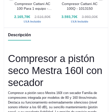
eco
Compresor Cattani AC
Compresor Cattani AC
C
100 Para 1 equipo -
100Q - 1013150
2
1013130
2€
2.165,78€
2.516,80€
3.593,70€
3.993,00€
3
I.V.A Incluido
I.V.A Incluido
Descripción
Compresor a pistón
seco Mestra 160l con
secador
Compresor a pistón seco Mestra 160l con secador Familia de
compresores integrada por modelos de 80 y 160 litros/minuto.
Destaca su funcionamiento extremadamente silencioso (nivel
sonoro inferior a los 60 dB), su sencillo mantenimiento (pistón
seco), y su excelente fiabilidad. La presión de servicio puede