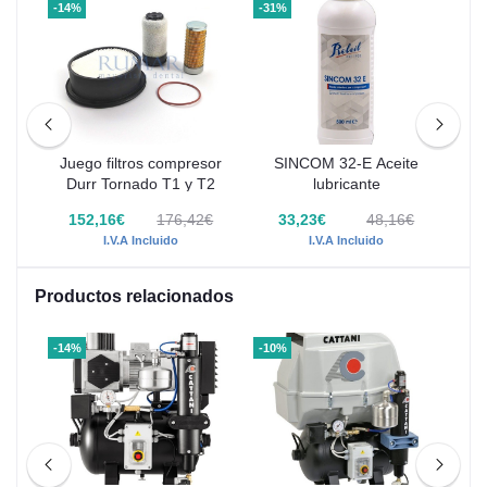
-14%
-31%
-14
Juego filtros compresor
SINCOM 32-E Aceite
ado
Durr Tornado T1 y T2
lubricante
€
152,16€
176,42€
33,23€
48,16€
I.V.A Incluido
I.V.A Incluido
Productos relacionados
-14%
-10%
-10