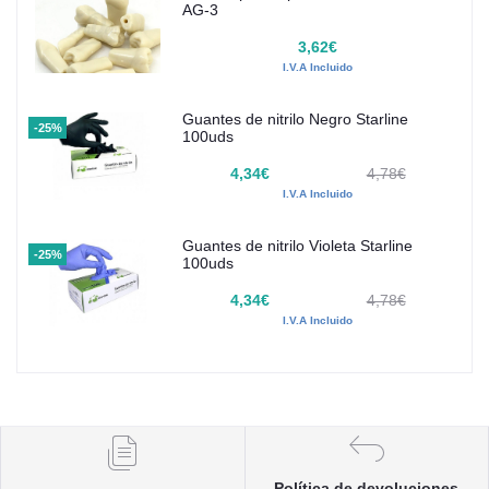
AG-3
3,62€
I.V.A Incluido
Guantes de nitrilo Negro Starline
-25%
100uds
4,34€
4,78€
I.V.A Incluido
Guantes de nitrilo Violeta Starline
-25%
100uds
4,34€
4,78€
I.V.A Incluido
Política de devoluciones