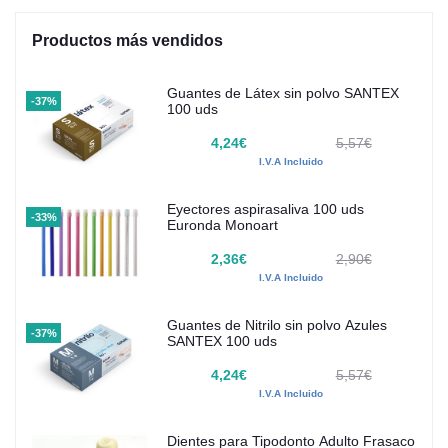
Productos más vendidos
Guantes de Látex sin polvo SANTEX
-37%
100 uds
4,24€
5,57€
I.V.A Incluido
Eyectores aspirasaliva 100 uds
-33%
Euronda Monoart
2,36€
2,90€
I.V.A Incluido
Guantes de Nitrilo sin polvo Azules
-37%
SANTEX 100 uds
4,24€
5,57€
I.V.A Incluido
Dientes para Tipodonto Adulto Frasaco