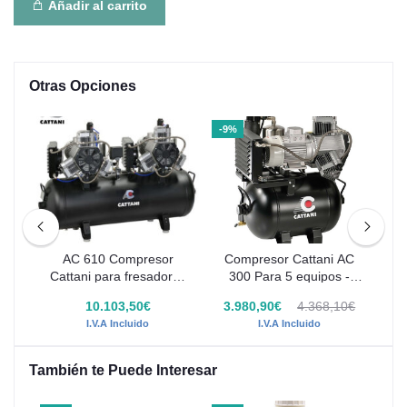
Añadir al carrito
Otras Opciones
-9%
-14
AC
AC 610 Compresor
Compresor Cattani AC
C
Cattani para fresadoras
300 Para 5 equipos -
CAD CAM
1013330
0€
10.103,50€
3.980,90€
4.368,10€
2
I.V.A Incluido
I.V.A Incluido
También te Puede Interesar