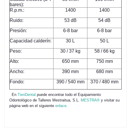
bares):
R.p.m.:
1400
1400
Ruido:
53 dB
54 dB
Presión:
6-8 bar
6-8 bar
Capacidad calderín:
30 L
50 L
Peso:
30 / 37 kg
58 / 66 kg
Alto:
650 mm
750 mm
Ancho:
390 mm
680 mm
Fondo:
390 / 540 mm
370 / 480 mm
En
TienDental
puede encontrar todo el Equipamiento
Odontológico de Talleres Mestraitua, S.L.
MESTRA®
y visitar su
página web en el siguiente
enlace
.