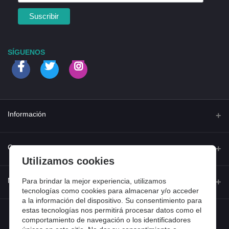
SÍGUENOS
Información
Quienes somos
Contacto
Utilizamos cookies
Contacta con nosotros
Dirección
Mi cuenta
Para brindar la mejor experiencia, utilizamos
Dónde estamos
Calle Ferraz 42, Madrid
tecnologías como cookies para almacenar y/o acceder
a la información del dispositivo. Su consentimiento para
Preguntas frecuentes
estas tecnologías nos permitirá procesar datos como el
Iniciar sesión
Teléfono
Entradas de blog
comportamiento de navegación o los identificadores
918 13 81 81