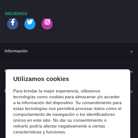
SÍGUENOS
Información
Quienes somos
Contacto
Utilizamos cookies
Contacta con nosotros
Dirección
Para brindar la mejor experiencia, utilizamos
Mi cuenta
Dónde estamos
tecnologías como cookies para almacenar y/o acceder
Calle Ferraz 42, Madrid
a la información del dispositivo. Su consentimiento para
Preguntas frecuentes
estas tecnologías nos permitirá procesar datos como el
Iniciar sesión
Teléfono
Entradas de blog
comportamiento de navegación o los identificadores
918 13 81 81
únicos en este sitio. No dar su consentimiento o
Historial de pedidos
retirarlo podría afectar negativamente a ciertas
Email
características y funciones.
Mi lista de compra
info@tiendental.com