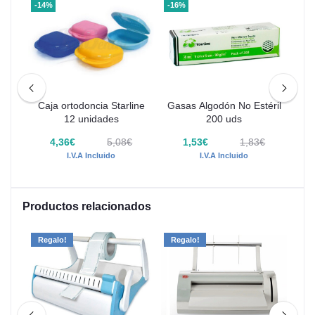
-14%
-16%
-35
00 m
Caja ortodoncia Starline
Gasas Algodón No Estéril
Ce
12 unidades
200 uds
 -
4,36€
5,08€
1,53€
1,83€
€
I.V.A Incluido
I.V.A Incluido
Productos relacionados
Regalo!
Regalo!
-29