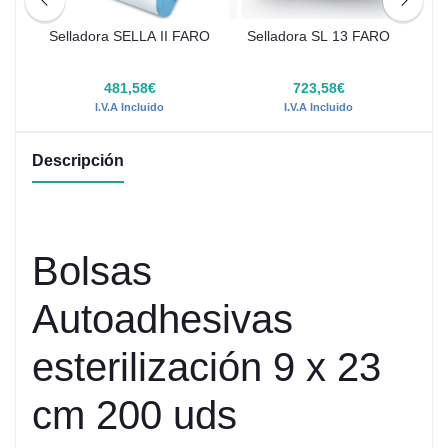
nte
Selladora SELLA II FARO
Selladora SL 13 FARO
to
€
481,58€
723,58€
I.V.A Incluido
I.V.A Incluido
Descripción
Bolsas
Autoadhesivas
esterilización 9 x 23
cm 200 uds