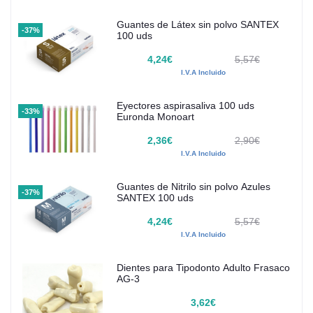
Guantes de Látex sin polvo SANTEX
-37%
100 uds
4,24€
5,57€
I.V.A Incluido
Eyectores aspirasaliva 100 uds
-33%
Euronda Monoart
2,36€
2,90€
I.V.A Incluido
Guantes de Nitrilo sin polvo Azules
-37%
SANTEX 100 uds
4,24€
5,57€
I.V.A Incluido
Dientes para Tipodonto Adulto Frasaco
AG-3
3,62€