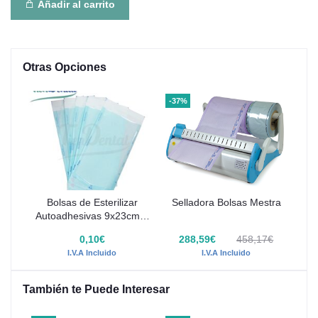
Añadir al carrito
Otras Opciones
-37%
Bolsas de Esterilizar
Selladora Bolsas Mestra
Autoadhesivas 9x23cm 1
UD
0,10€
288,59€
458,17€
I.V.A Incluido
I.V.A Incluido
También te Puede Interesar