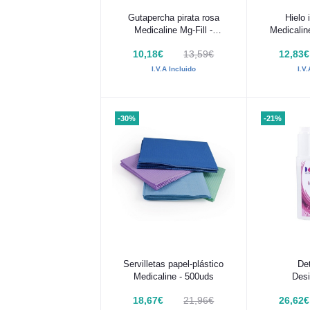
Añadir al carrito
Añadir
Gutapercha pirata rosa
Hielo 
Medicaline Mg-Fill -
Medicalin
100uds
10,18€
13,59€
12,83€
I.V.A Incluido
I.V
-30%
-21%
Añadir al carrito
Añadir
Servilletas papel-plástico
De
Medicaline - 500uds
Desi
Instrum
18,67€
21,96€
26,62€
Me