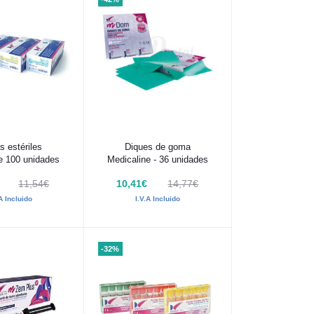
 al carrito
Añadir al carrito
s estériles
Diques de goma
e 100 unidades
Medicaline - 36 unidades
11,54€
10,41€
14,77€
.A Incluido
I.V.A Incluido
-32%