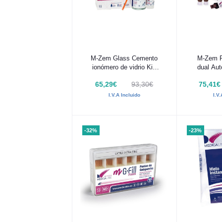
Añadir al carrito
Añadir
M-Zem Glass Cemento
M-Zem P
ionómero de vidrio Kit:
dual Au
35g + 15 ml
65,29€
93,30€
75,41€
I.V.A Incluido
I.V
-32%
-23%