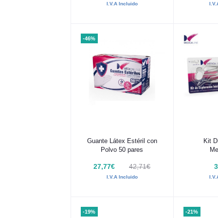
I.V.A Incluido
I.V
-46%
Añadir al carrito
Añadir
Guante Látex Estéril con
Kit D
Polvo 50 pares
Me
27,77€
42,71€
3
I.V.A Incluido
I.V
-19%
-21%