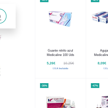
0
G
Añadir al carrito
Añadir
Guante nitrilo azul
Aguja
Medicaline 100 Uds
Medicalin
5,26€
10,25€
8,09€
I.V.A Incluido
I.V
-30%
-47%