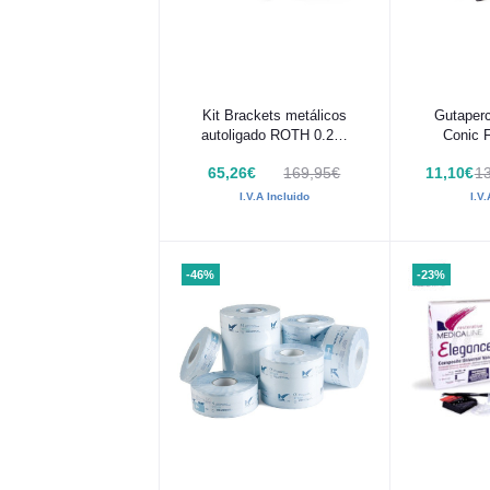
Añadir al carrito
Añadir
Kit Brackets metálicos
Gutaperc
autoligado ROTH 0.22"
Conic 
Ópera Medicaline
Prota
65,26€
169,95€
11,10€
13
I.V.A Incluido
I.V
-46%
-23%