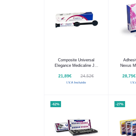
Añadir al carrito
Añadir
Composite Universal
Adhesi
Elegance Medicaline Jer
Nexus Me
4g
21,89€
24,52€
28,75€
I.V.A Incluido
I.V
-62%
-27%