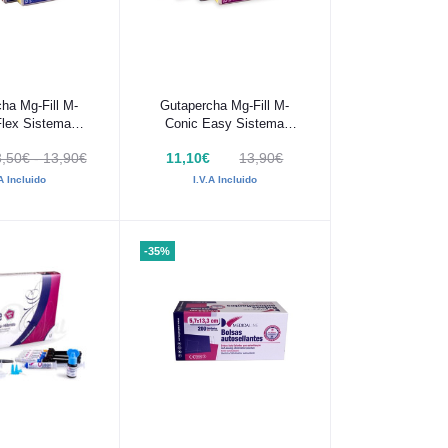
 al carrito
Añadir al carrito
ha Mg-Fill M-
Gutapercha Mg-Fill M-
Flex Sistema
Conic Easy Sistema
per 60 uds
Protaper Next 60 uds
,50€ - 13,90€
11,10€
13,90€
.A Incluido
I.V.A Incluido
-35%