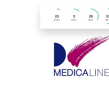
23
3
20
3
DÍAS
HRS
MIN
SE