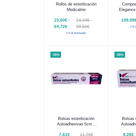
Añadir al carrito
Añadir
Rollos de esterilización
Composi
Medicaline
Elegance 
5 
15,60€ -
24,04€ -
109,89
64,72€
99,56€
I.V
I.V.A Incluido
-35%
-35%
Añadir al carrito
Añadir
Bolsas esterilización
Bolsas e
Autoadhesivas 5cm x
Autoadh
25cm 200 uds
23c
7,61€
11,76€
9,26€
Medicaline
Me