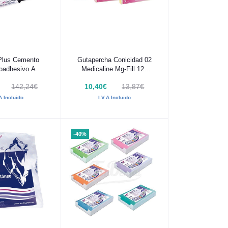
 al carrito
Añadir al carrito
lus Cemento
Gutapercha Conicidad 02
toadhesivo A2
Medicaline Mg-Fill 120
Jer 8g
uds
142,24€
10,40€
13,87€
.A Incluido
I.V.A Incluido
-40%