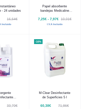
 al carrito
Añadir al carrito
instantáneo
Papel absorbente
e - 24 unidades
bandejas Medicaline
250uds
16,64€
7,25€ - 7,97€
10,01€
.A Incluido
I.V.A Incluido
-16%
 al carrito
Añadir al carrito
tergente
M-Clear Desinfectante
nfectante
de Superficies 5 l
ental Médico
33,70€
60,38€
71,86€
dicaline