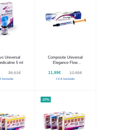
 al carrito
Añadir al carrito
vo Universal
Composite Universal
dicaline 5 ml
Elegance Flow
Medicaline Jer 2g
36,51€
11,99€
12,65€
.A Incluido
I.V.A Incluido
-27%