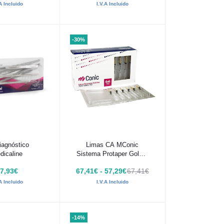
.A Incluido
I.V.A Incluido
-30%
 al carrito
Añadir al carrito
iagnóstico
Limas CA MConic
dicaline
Sistema Protaper Gold 6
uds
7,93€
67,41€ - 57,29€
67,41€
.A Incluido
I.V.A Incluido
-14%