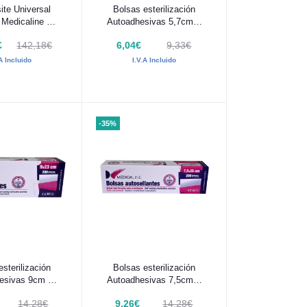
 al carrito
Añadir al carrito
te Universal
Bolsas esterilización
Medicaline Kit
Autoadhesivas 5,7cm x
Jeringas
10,5cm 200 uds
€
142,18€
6,04€
9,33€
Medicaline
.A Incluido
I.V.A Incluido
-35%
 al carrito
Añadir al carrito
sterilización
Bolsas esterilización
esivas 9cm x
Autoadhesivas 7,5cm x
m 200 uds
25cm 200 uds
14,28€
9,26€
14,28€
dicaline
Medicaline